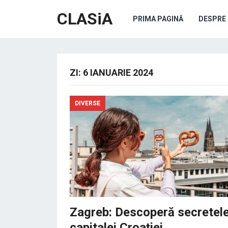
CLASiA
PRIMA PAGINĂ
DESPRE 
ZI:
6 IANUARIE 2024
DIVERSE
Zagreb: Descoperă secretel
capitalei Croației