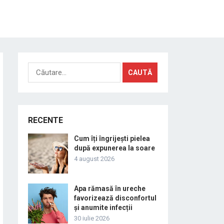
Caută
după:
RECENTE
Cum îți îngrijești pielea
după expunerea la soare
4 august 2026
Apa rămasă în ureche
favorizează disconfortul
și anumite infecții
30 iulie 2026