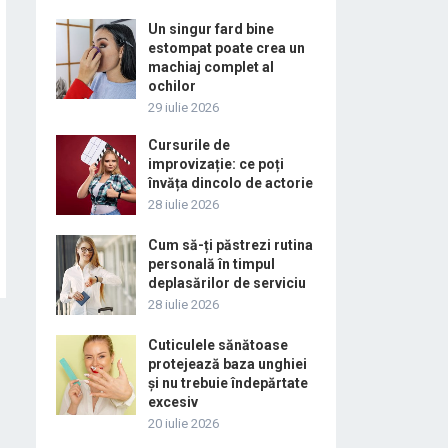
Un singur fard bine
estompat poate crea un
machiaj complet al
ochilor
29 iulie 2026
Cursurile de
improvizație: ce poți
învăța dincolo de actorie
28 iulie 2026
Cum să-ți păstrezi rutina
personală în timpul
deplasărilor de serviciu
28 iulie 2026
Cuticulele sănătoase
protejează baza unghiei
și nu trebuie îndepărtate
excesiv
20 iulie 2026