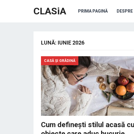
CLASiA
PRIMA PAGINĂ
DESPRE 
LUNĂ:
IUNIE 2026
CASĂ ȘI GRĂDINĂ
Cum definești stilul acasă c
obiecte care aduc bucurie