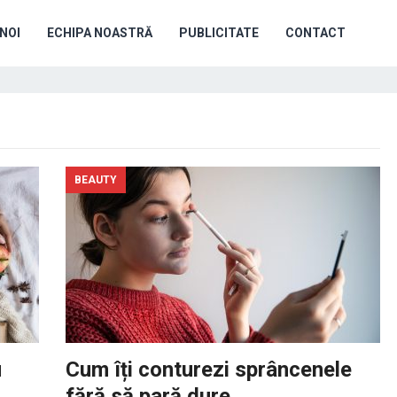
NOI
ECHIPA NOASTRĂ
PUBLICITATE
CONTACT
BEAUTY
u
Cum îți conturezi sprâncenele
fără să pară dure