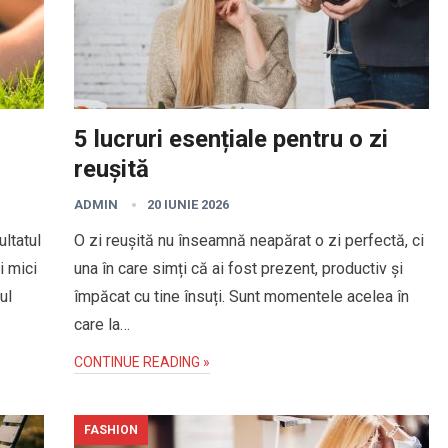
5 lucruri esențiale pentru o zi
reușită
ADMIN
20 IUNIE 2026
ltatul
O zi reușită nu înseamnă neapărat o zi perfectă, ci
i mici
una în care simți că ai fost prezent, productiv și
ul
împăcat cu tine însuți. Sunt momentele acelea în
care la…
CONTINUE READING »
FASHION