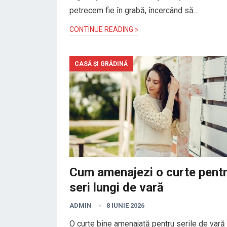
petrecem fie în grabă, încercând să…
CONTINUE READING »
CASĂ ȘI GRĂDINĂ
Cum amenajezi o curte pent
seri lungi de vară
ADMIN
8 IUNIE 2026
O curte bine amenajată pentru serile de vară