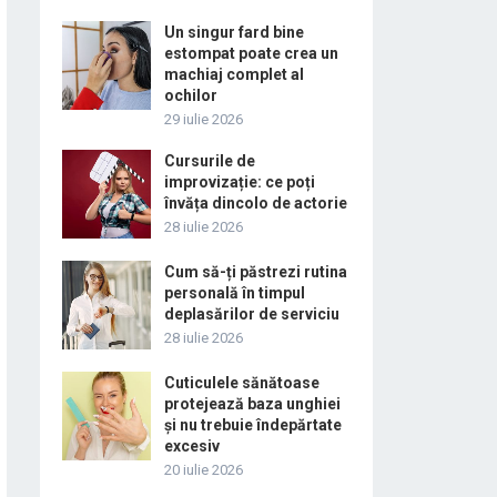
Un singur fard bine
estompat poate crea un
machiaj complet al
ochilor
29 iulie 2026
Cursurile de
improvizație: ce poți
învăța dincolo de actorie
28 iulie 2026
Cum să-ți păstrezi rutina
personală în timpul
deplasărilor de serviciu
28 iulie 2026
Cuticulele sănătoase
protejează baza unghiei
și nu trebuie îndepărtate
excesiv
20 iulie 2026