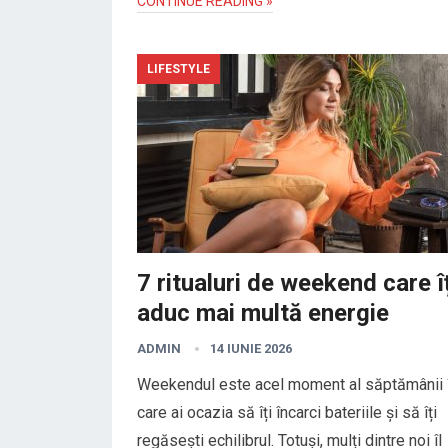
CONTINUE READING »
LIFESTYLE
7 ritualuri de weekend care îț
aduc mai multă energie
ADMIN
14 IUNIE 2026
Weekendul este acel moment al săptămânii 
care ai ocazia să îți încarci bateriile și să îți
regăsești echilibrul. Totuși, mulți dintre noi îl