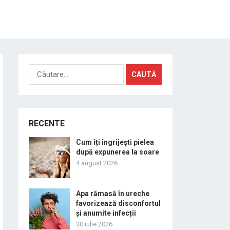
Caută
după:
RECENTE
Cum îți îngrijești pielea
după expunerea la soare
4 august 2026
Apa rămasă în ureche
favorizează disconfortul
și anumite infecții
30 iulie 2026