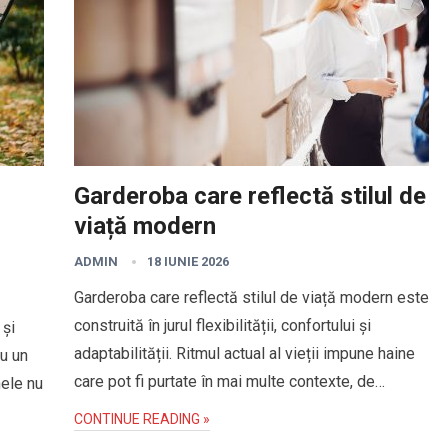
Garderoba care reflectă stilul de
viață modern
ADMIN
18 IUNIE 2026
Garderoba care reflectă stilul de viață modern este
construită în jurul flexibilității, confortului și
 și
adaptabilității. Ritmul actual al vieții impune haine
cu un
care pot fi purtate în mai multe contexte, de…
nele nu
CONTINUE READING »