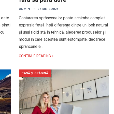
ADMIN
27 IUNIE 2026
— este
Conturarea sprâncenelor poate schimba complet
e simți
expresia feței, însă diferența dintre un look natural
 cu
și unul rigid stă în tehnică, alegerea produselor și
modul în care acestea sunt estompate, deoarece
sprâncenele…
CONTINUE READING »
CASĂ ȘI GRĂDINĂ