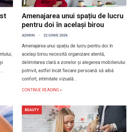
st
Amenajarea unui spațiu de lucru
pentru doi în același birou
ADMIN
22 IUNIE 2026
Amenajarea unui spațiu de lucru pentru doi în
tului,
același birou necesită organizare atentă,
și
delimitarea clară a zonelor și alegerea mobilierului
e…
potrivit, astfel încât fiecare persoană să aibă
confort, intimitate vizuală…
CONTINUE READING »
BEAUTY