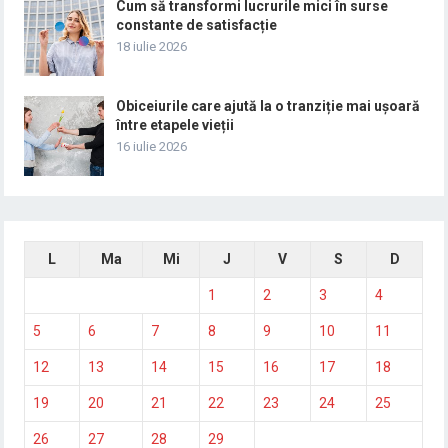
Cum să transformi lucrurile mici în surse
constante de satisfacție
18 iulie 2026
Obiceiurile care ajută la o tranziție mai ușoară
între etapele vieții
16 iulie 2026
L
Ma
Mi
J
V
S
D
1
2
3
4
5
6
7
8
9
10
11
12
13
14
15
16
17
18
19
20
21
22
23
24
25
26
27
28
29