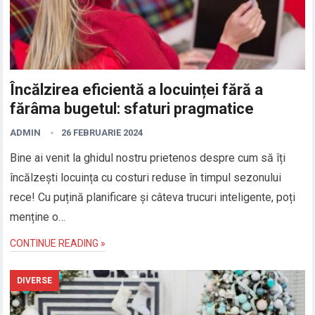
Încălzirea eficientă a locuinței fără a
fărâma bugetul: sfaturi pragmatice
ADMIN
26 FEBRUARIE 2024
Bine ai venit la ghidul nostru prietenos despre cum să îți
încălzești locuința cu costuri reduse în timpul sezonului
rece! Cu puțină planificare și câteva trucuri inteligente, poți
menține o…
CONTINUE READING »
DIVERSE