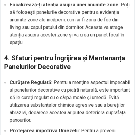
Focalizează-ți atenția asupra unei anumite zone:
Poți
să folosești panelurile decorative pentru a evidenția
anumite zone ale încăperii, cum ar fi zona de foc din
living sau capul patului din dormitor. Aceasta va atrage
atenția asupra acestei zone și va crea un punct focal în
spațiu.
4. Sfaturi pentru Îngrijirea și Mentenanța
Panelurilor Decorative
Curățare Regulată:
Pentru a menține aspectul impecabil
al panelurilor decorative cu piatră naturală, este important
să le cureți regulat cu o cârpă moale și umedă. Evită
utilizarea substanțelor chimice agresive sau a bureților
abrazivi, deoarece acestea ar putea deteriora suprafața
panourilor.
Protejarea împotriva Umezelii:
Pentru a preveni