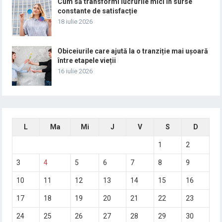
Cum să transformi lucrurile mici în surse
constante de satisfacție
18 iulie 2026
Obiceiurile care ajută la o tranziție mai ușoară
între etapele vieții
16 iulie 2026
L
Ma
Mi
J
V
S
D
1
2
3
4
5
6
7
8
9
10
11
12
13
14
15
16
17
18
19
20
21
22
23
24
25
26
27
28
29
30