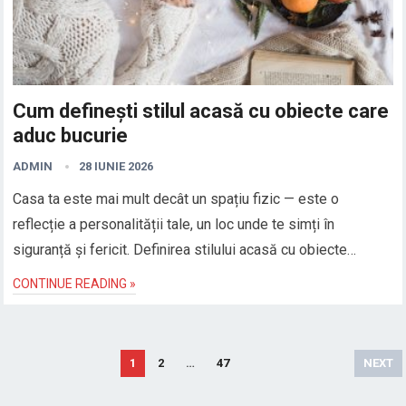
Cum definești stilul acasă cu obiecte care
aduc bucurie
ADMIN
28 IUNIE 2026
Casa ta este mai mult decât un spațiu fizic — este o
reflecție a personalității tale, un loc unde te simți în
siguranță și fericit. Definirea stilului acasă cu obiecte…
CONTINUE READING »
Paginație
1
2
…
47
NEXT
articole