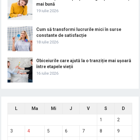
mai bună
19 iulie 2026
Cum să transformi lucrurile mici în surse
constante de satisfacție
18 iulie 2026
Obiceiurile care ajută la o tranziție mai ușoară
între etapele vieții
16 iulie 2026
L
Ma
Mi
J
V
S
D
1
2
3
4
5
6
7
8
9