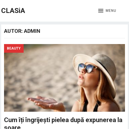
CLASiA
MENU
AUTOR:
ADMIN
BEAUTY
Cum îți îngrijești pielea după expunerea la
soare