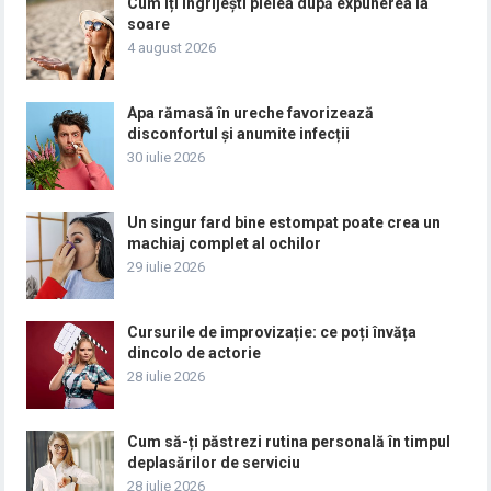
Cum îți îngrijești pielea după expunerea la
soare
4 august 2026
Apa rămasă în ureche favorizează
disconfortul și anumite infecții
30 iulie 2026
Un singur fard bine estompat poate crea un
machiaj complet al ochilor
29 iulie 2026
Cursurile de improvizație: ce poți învăța
dincolo de actorie
28 iulie 2026
Cum să-ți păstrezi rutina personală în timpul
deplasărilor de serviciu
28 iulie 2026