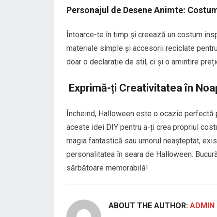
Personajul de Desene Animte: Costum 
Întoarce-te în timp și creează un costum insp
materiale simple și accesorii reciclate pent
doar o declarație de stil, ci și o amintire preț
Exprimă-ți Creativitatea în No
Încheind, Halloween este o ocazie perfectă pen
aceste idei DIY pentru a-ți crea propriul costu
magia fantastică sau umorul neașteptat, exist
personalitatea în seara de Halloween. Bucură
sărbătoare memorabilă!
ABOUT THE AUTHOR:
ADMIN