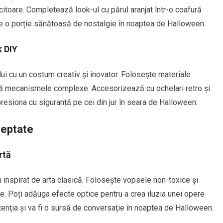
citoare. Completează look-ul cu părul aranjat într-o coafură
ce o porție sănătoasă de nostalgie în noaptea de Halloween.
k DIY
i cu un costum creativ și inovator. Folosește materiale
ită mecanismele complexe. Accesorizează cu ochelari retro și
resiona cu siguranță pe cei din jur în seara de Halloween.
teptate
rtă
 inspirat de arta clasică. Folosește vopsele non-toxice și
re. Poți adăuga efecte optice pentru a crea iluzia unei opere
tenția și va fi o sursă de conversație în noaptea de Halloween.