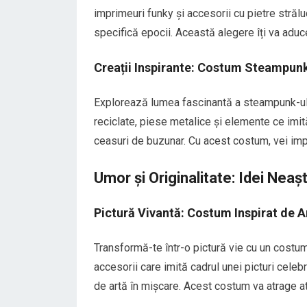
imprimeuri funky și accesorii cu pietre strălu
specifică epocii. Această alegere îți va adu
Creații Inspirante: Costum Steampun
Explorează lumea fascinantă a steampunk-ulu
reciclate, piese metalice și elemente ce im
ceasuri de buzunar. Cu acest costum, vei imp
Umor și Originalitate: Idei Neaș
Pictură Vivantă: Costum Inspirat de A
Transformă-te într-o pictură vie cu un costum
accesorii care imită cadrul unei picturi celeb
de artă în mișcare. Acest costum va atrage a