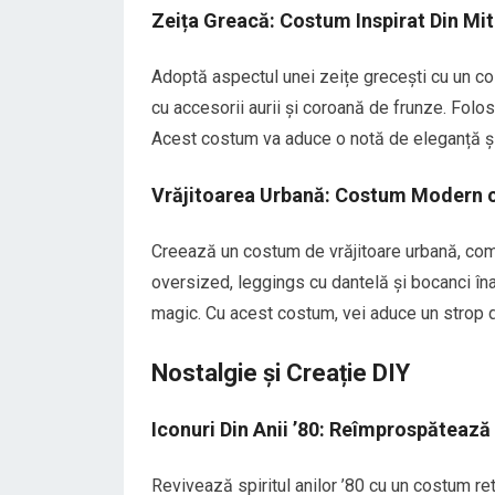
Zeița Greacă: Costum Inspirat Din Mit
Adoptă aspectul unei zeițe grecești cu un co
cu accesorii aurii și coroană de frunze. Folos
Acest costum va aduce o notă de eleganță ș
Vrăjitoarea Urbană: Costum Modern 
Creează un costum de vrăjitoare urbană, co
oversized, leggings cu dantelă și bocanci în
magic. Cu acest costum, vei aduce un strop 
Nostalgie și Creație DIY
Iconuri Din Anii ’80: Reîmprospătează
Revivează spiritul anilor ’80 cu un costum retr