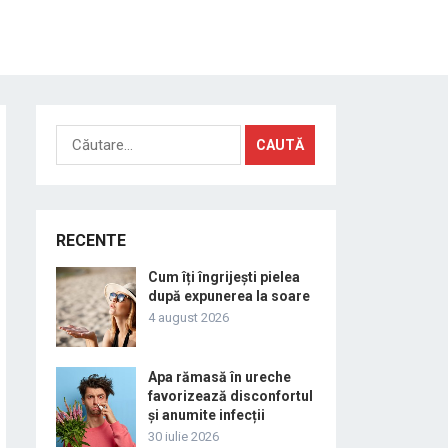
Caută
după:
RECENTE
Cum îți îngrijești pielea
după expunerea la soare
4 august 2026
Apa rămasă în ureche
favorizează disconfortul
și anumite infecții
30 iulie 2026