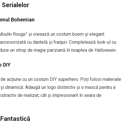
 Serialelor
tumul Bohemian
 „Moulin Rouge” și creează un costum boem și elegant.
accesorizată cu dantelă și franjuri. Completează look-ul cu
aduce un strop de magie pariziană în noaptea de Halloween.
o DIY
e de acțiune cu un costum DIY superhero. Poți folosi materiale
 și dinamică. Adaugă un logo distinctiv și o mască pentru a
tractiv de realizat, cât și impresionant în seara de
 Fantastică