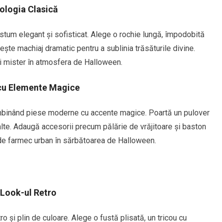
ologia Clasică
stum elegant și sofisticat. Alege o rochie lungă, împodobită
ește machiaj dramatic pentru a sublinia trăsăturile divine.
i mister în atmosfera de Halloween.
cu Elemente Magice
mbinând piese moderne cu accente magice. Poartă un pulover
alte. Adaugă accesorii precum pălărie de vrăjitoare și baston
de farmec urban în sărbătoarea de Halloween.
 Look-ul Retro
o și plin de culoare. Alege o fustă plisată, un tricou cu