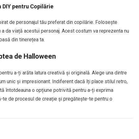
DIY pentru Copilărie
irat de personajul tău preferat din copilărie. Folosește
ru a da viață acestui personaj. Acest costum va reprezenta nu
ioasă din tinerețea ta.
aptea de Halloween
tru a-ți arăta latura creativă și originală. Alege una dintre
m unic și impresionant. Indiferent dacă îți place stilul retro,
ă întotdeauna o opțiune potrivită pentru a-ți exprima
-te de procesul de creație și pregătește-te pentru o