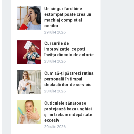
Un singur fard bine
estompat poate crea un
machiaj complet al
ochilor
29 iulie 2026
Cursurile de
improvizație: ce poți
învăța dincolo de actorie
28 iulie 2026
Cum să-ți păstrezi rutina
personală în timpul
deplasărilor de serviciu
28 iulie 2026
Cuticulele sănătoase
protejează baza unghiei
și nu trebuie îndepărtate
excesiv
20 iulie 2026