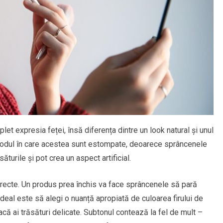
t expresia feței, însă diferența dintre un look natural și unul
 modul în care acestea sunt estompate, deoarece sprâncenele
ăturile și pot crea un aspect artificial.
orecte. Un produs prea închis va face sprâncenele să pară
 Ideal este să alegi o nuanță apropiată de culoarea firului de
acă ai trăsături delicate. Subtonul contează la fel de mult –