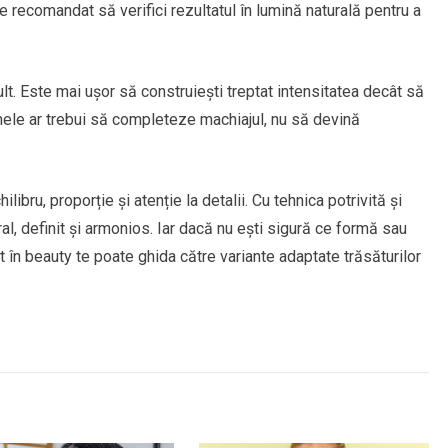
e recomandat să verifici rezultatul în lumină naturală pentru a
lt. Este mai ușor să construiești treptat intensitatea decât să
nele ar trebui să completeze machiajul, nu să devină
ibru, proporție și atenție la detalii. Cu tehnica potrivită și
al, definit și armonios. Iar dacă nu ești sigură ce formă sau
st în beauty te poate ghida către variante adaptate trăsăturilor