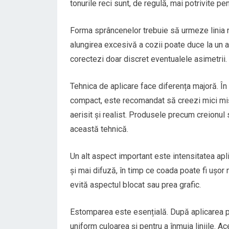
tonurile reci sunt, de regulă, mai potrivite pe
Forma sprâncenelor trebuie să urmeze linia n
alungirea excesivă a cozii poate duce la un as
corectezi doar discret eventualele asimetrii.
Tehnica de aplicare face diferența majoră. În
compact, este recomandat să creezi mici mișcă
aerisit și realist. Produsele precum creionul
această tehnică.
Un alt aspect important este intensitatea apl
și mai difuză, în timp ce coada poate fi ușor 
evită aspectul blocat sau prea grafic.
Estomparea este esențială. După aplicarea pr
uniform culoarea și pentru a înmuia liniile. Ac