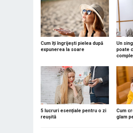
Cum îți îngrijești pielea după
Un sing
expunerea la soare
poate c
complet
5 lucruri esențiale pentru o zi
Cum cre
reușită
glam pe