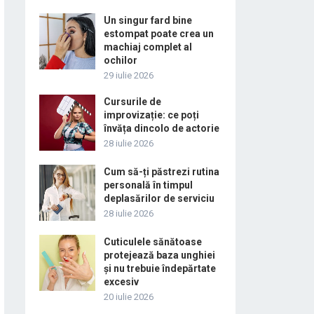
Un singur fard bine
estompat poate crea un
machiaj complet al
ochilor
29 iulie 2026
Cursurile de
improvizație: ce poți
învăța dincolo de actorie
28 iulie 2026
Cum să-ți păstrezi rutina
personală în timpul
deplasărilor de serviciu
28 iulie 2026
Cuticulele sănătoase
protejează baza unghiei
și nu trebuie îndepărtate
excesiv
20 iulie 2026