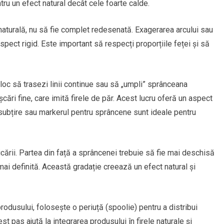
ntru un efect natural decât cele foarte calde.
aturală, nu să fie complet redesenată. Exagerarea arcului sau
pect rigid. Este important să respecți proporțiile feței și să
 loc să trasezi linii continue sau să „umpli” sprânceana
ri fine, care imită firele de păr. Acest lucru oferă un aspect
 subțire sau markerul pentru sprâncene sunt ideale pentru
icării. Partea din față a sprâncenei trebuie să fie mai deschisă
mai definită. Această gradație creează un efect natural și
odusului, folosește o periuță (spoolie) pentru a distribui
est pas ajută la integrarea produsului în firele naturale și