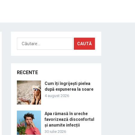
Caută
după:
RECENTE
Cum îți îngrijești pielea
după expunerea la soare
4 august 2026
Apa rămasă în ureche
favorizează disconfortul
și anumite infecții
30 iulie 2026