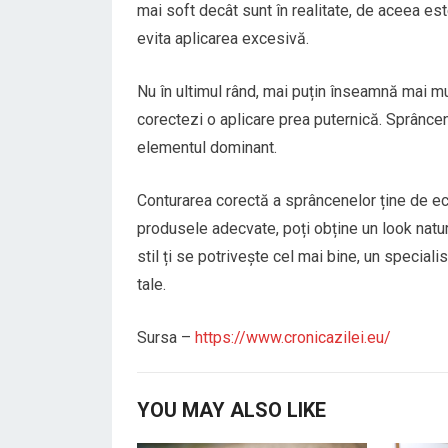
mai soft decât sunt în realitate, de aceea est
evita aplicarea excesivă.
Nu în ultimul rând, mai puțin înseamnă mai mu
corectezi o aplicare prea puternică. Sprânce
elementul dominant.
Conturarea corectă a sprâncenelor ține de echil
produsele adecvate, poți obține un look natur
stil ți se potrivește cel mai bine, un speciali
tale.
Sursa –
https://www.cronicazilei.eu/
YOU MAY ALSO LIKE