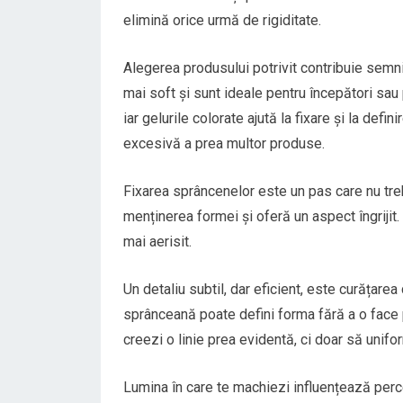
elimină orice urmă de rigiditate.
Alegerea produsului potrivit contribuie semni
mai soft și sunt ideale pentru începători sau
iar gelurile colorate ajută la fixare și la defi
excesivă a prea multor produse.
Fixarea sprâncenelor este un pas care nu trebu
menținerea formei și oferă un aspect îngrijit. Î
mai aerisit.
Un detaliu subtil, dar eficient, este curățarea
sprânceană poate defini forma fără a o face
creezi o linie prea evidentă, ci doar să unif
Lumina în care te machiezi influențează percep