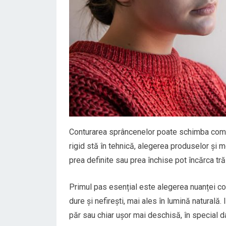
Conturarea sprâncenelor poate schimba comple
rigid stă în tehnică, alegerea produselor și
prea definite sau prea închise pot încărca trăs
Primul pas esențial este alegerea nuanței c
dure și nefirești, mai ales în lumină naturală.
păr sau chiar ușor mai deschisă, în special d