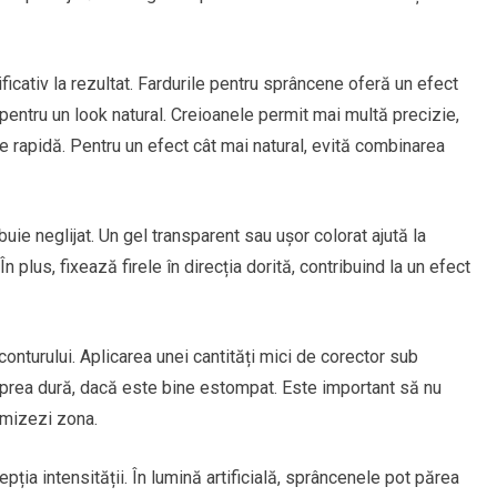
ficativ la rezultat. Fardurile pentru sprâncene oferă un efect
 pentru un look natural. Creioanele permit mai multă precizie,
nire rapidă. Pentru un efect cât mai natural, evită combinarea
ie neglijat. Un gel transparent sau ușor colorat ajută la
n plus, fixează firele în direcția dorită, contribuind la un efect
 conturului. Aplicarea unei cantități mici de corector sub
 prea dură, dacă este bine estompat. Este important să nu
ormizezi zona.
ția intensității. În lumină artificială, sprâncenele pot părea