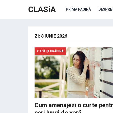
CLASiA
PRIMA PAGINĂ
DESPRE 
ZI:
8 IUNIE 2026
CASĂ ȘI GRĂDINĂ
Cum amenajezi o curte pent
seri lungi de vară