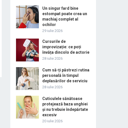
Un singur fard bine
estompat poate crea un
machiaj complet al
ochilor
29 iulie 2026
Cursurile de
improvizație: ce poți
învăța dincolo de actorie
28 iulie 2026
Cum să-ți păstrezi rutina
personală în timpul
deplasărilor de serviciu
28 iulie 2026
Cuticulele sănătoase
protejează baza unghiei
și nu trebuie îndepărtate
excesiv
20 iulie 2026