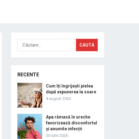
Caută
după:
RECENTE
Cum îți îngrijești pielea
după expunerea la soare
4 august 2026
Apa rămasă în ureche
favorizează disconfortul
și anumite infecții
30 iulie 2026