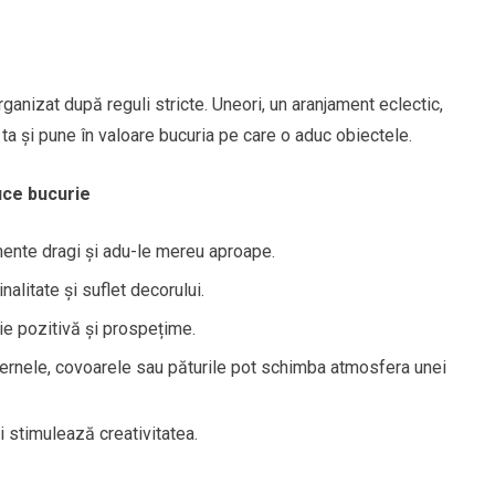
rganizat după reguli stricte. Uneori, un aranjament eclectic,
 ta și pune în valoare bucuria pe care o aduc obiectele.
duce bucurie
nte dragi și adu-le mereu aproape.
alitate și suflet decorului.
ie pozitivă și prospețime.
rnele, covoarele sau păturile pot schimba atmosfera unei
i stimulează creativitatea.