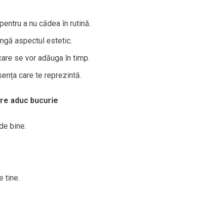
ntru a nu cădea în rutină.
ângă aspectul estetic.
care se vor adăuga în timp.
ența care te reprezintă.
care aduc bucurie
de bine.
 tine.