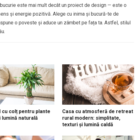
c bucurie este mai mult decât un proiect de design — este o
sens și energie pozitivă. Alege cu inima și bucură-te de
t spune o poveste și aduce un zâmbet pe fața ta. Astfel, stilul
ău.
l cu colț pentru plante
Casa cu atmosferă de retreat
și lumină naturală
rural modern: simplitate,
texturi și lumină caldă