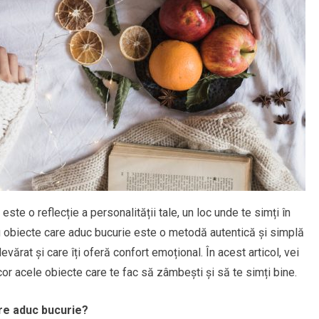
ste o reflecție a personalității tale, un loc unde te simți în
ă cu obiecte care aduc bucurie este o metodă autentică și simplă
vărat și care îți oferă confort emoțional. În acest articol, vei
or acele obiecte care te fac să zâmbești și să te simți bine.
re aduc bucurie?