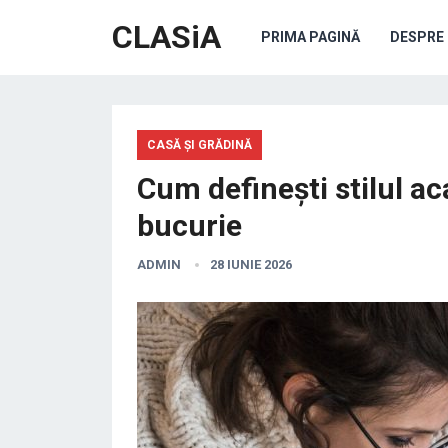
CLASiA
PRIMA PAGINĂ
DESPRE 
CASĂ ȘI GRĂDINĂ
Cum definești stilul a
bucurie
ADMIN
28 IUNIE 2026