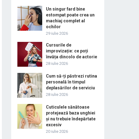
Un singur fard bine
estompat poate crea un
machiaj complet al
ochilor
29 iulie 2026
Cursurile de
improvizație: ce poți
învăța dincolo de actorie
28 iulie 2026
Cum să-ți păstrezi rutina
personală în timpul
deplasărilor de serviciu
28 iulie 2026
Cuticulele sănătoase
protejează baza unghiei
și nu trebuie îndepărtate
excesiv
20 iulie 2026