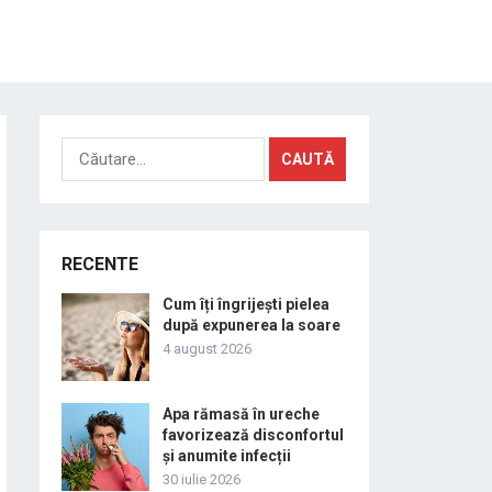
Caută
după:
RECENTE
Cum îți îngrijești pielea
după expunerea la soare
4 august 2026
Apa rămasă în ureche
favorizează disconfortul
și anumite infecții
30 iulie 2026