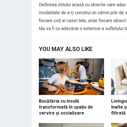
Definirea stilului acasă cu obiecte care adu
modalitate de a-ți construi un cămin plin de 
fiecare colț al casei tale, unde fiecare obiec
tău va fi cu adevărat o extensie a sufletului t
YOU MAY ALSO LIKE
Bucătăria cu insulă
Livingu
transformată în spațiu de
înalte 
servire și socializare
filtrată