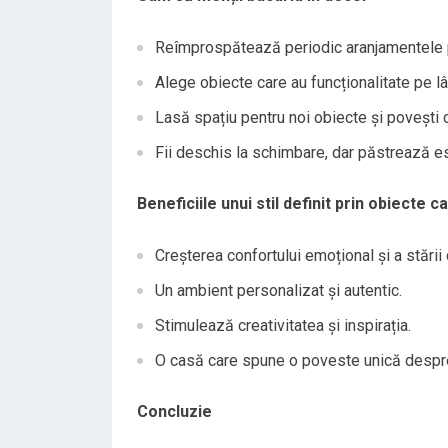
Reîmprospătează periodic aranjamentele pe
Alege obiecte care au funcționalitate pe l
Lasă spațiu pentru noi obiecte și povești 
Fii deschis la schimbare, dar păstrează es
Beneficiile unui stil definit prin obiecte 
Creșterea confortului emoțional și a stării 
Un ambient personalizat și autentic.
Stimulează creativitatea și inspirația.
O casă care spune o poveste unică despre
Concluzie