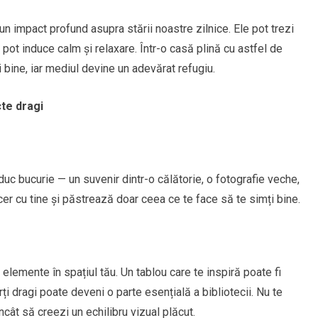
 un impact profund asupra stării noastre zilnice. Ele pot trezi
u pot induce calm și relaxare. Într-o casă plină cu astfel de
 bine, iar mediul devine un adevărat refugiu.
cte dragi
duc bucurie — un suvenir dintr-o călătorie, o fotografie veche,
cer cu tine și păstrează doar ceea ce te face să te simți bine.
lemente în spațiul tău. Un tablou care te inspiră poate fi
ărți dragi poate deveni o parte esențială a bibliotecii. Nu te
ncât să creezi un echilibru vizual plăcut.