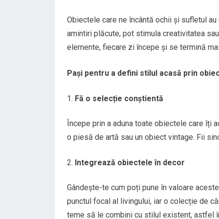
Obiectele care ne încântă ochii și sufletul au
amintiri plăcute, pot stimula creativitatea sa
elemente, fiecare zi începe și se termină mai
Pași pentru a defini stilul acasă prin obie
Fă o selecție conștientă
Începe prin a aduna toate obiectele care îți a
o piesă de artă sau un obiect vintage. Fii sin
Integrează obiectele în decor
Gândește-te cum poți pune în valoare aceste e
punctul focal al livingului, iar o colecție de c
teme să le combini cu stilul existent, astfel î