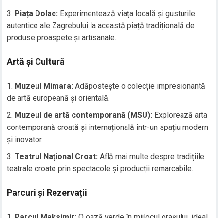
Piața Dolac:
Experimentează viața locală și gusturile
autentice ale Zagrebului la această piață tradițională de
produse proaspete și artisanale.
Artă și Cultură
Muzeul Mimara:
Adăpostește o colecție impresionantă
de artă europeană și orientală.
Muzeul de artă contemporană (MSU):
Explorează arta
contemporană croată și internațională într-un spațiu modern
și inovator.
Teatrul Național Croat:
Află mai multe despre tradițiile
teatrale croate prin spectacole și producții remarcabile.
Parcuri și Rezervații
Parcul Maksimir:
O oază verde în mijlocul orașului, ideal