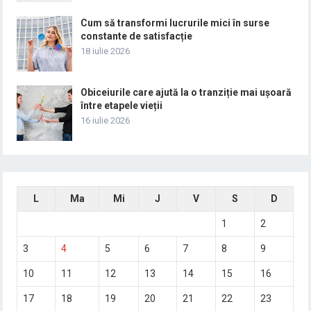
Cum să transformi lucrurile mici în surse
constante de satisfacție
18 iulie 2026
Obiceiurile care ajută la o tranziție mai ușoară
între etapele vieții
16 iulie 2026
L
Ma
Mi
J
V
S
D
1
2
3
4
5
6
7
8
9
10
11
12
13
14
15
16
17
18
19
20
21
22
23