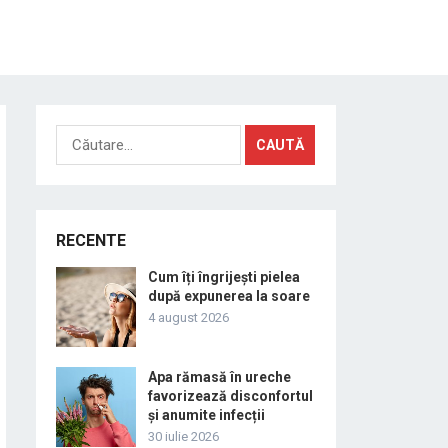
Caută
după:
RECENTE
Cum îți îngrijești pielea
după expunerea la soare
4 august 2026
Apa rămasă în ureche
favorizează disconfortul
și anumite infecții
30 iulie 2026