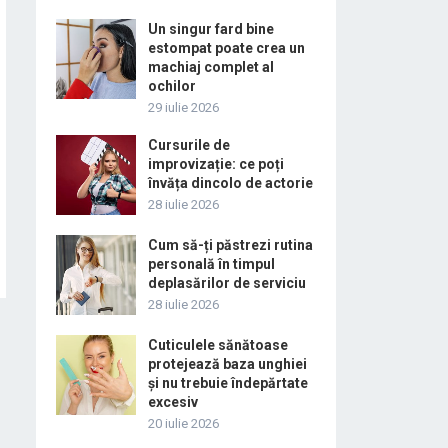
Un singur fard bine
estompat poate crea un
machiaj complet al
ochilor
29 iulie 2026
Cursurile de
improvizație: ce poți
învăța dincolo de actorie
28 iulie 2026
Cum să-ți păstrezi rutina
personală în timpul
deplasărilor de serviciu
28 iulie 2026
Cuticulele sănătoase
protejează baza unghiei
și nu trebuie îndepărtate
excesiv
20 iulie 2026