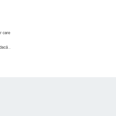
r care
 dacă…