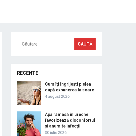
Caută
după:
RECENTE
Cum îți îngrijești pielea
după expunerea la soare
4 august 2026
Apa rămasă în ureche
favorizează disconfortul
și anumite infecții
30 iulie 2026