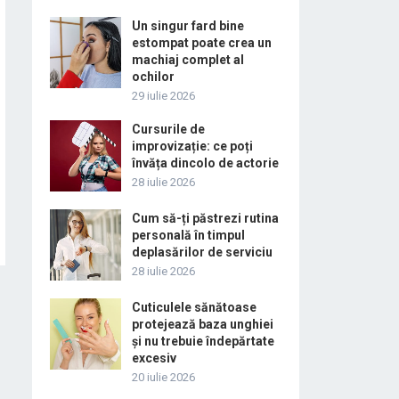
Un singur fard bine
estompat poate crea un
machiaj complet al
ochilor
29 iulie 2026
Cursurile de
improvizație: ce poți
învăța dincolo de actorie
28 iulie 2026
Cum să-ți păstrezi rutina
personală în timpul
deplasărilor de serviciu
28 iulie 2026
Cuticulele sănătoase
protejează baza unghiei
și nu trebuie îndepărtate
excesiv
20 iulie 2026