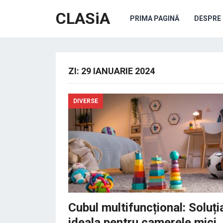
CLASiA
PRIMA PAGINĂ
DESPRE 
ZI:
29 IANUARIE 2024
DIVERSE
Cubul multifuncțional: Soluți
ideala pentru camerele mici