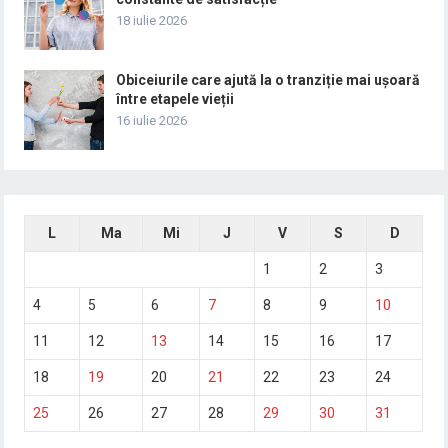
18 iulie 2026
Obiceiurile care ajută la o tranziție mai ușoară
între etapele vieții
16 iulie 2026
L
Ma
Mi
J
V
S
D
1
2
3
4
5
6
7
8
9
10
11
12
13
14
15
16
17
18
19
20
21
22
23
24
25
26
27
28
29
30
31