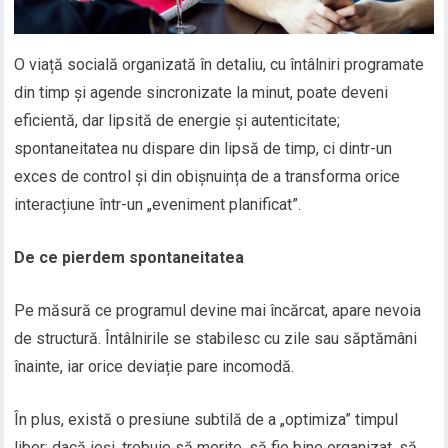
O viață socială organizată în detaliu, cu întâlniri programate
din timp și agende sincronizate la minut, poate deveni
eficientă, dar lipsită de energie și autenticitate;
spontaneitatea nu dispare din lipsă de timp, ci dintr-un
exces de control și din obișnuința de a transforma orice
interacțiune într-un „eveniment planificat”.
De ce pierdem spontaneitatea
Pe măsură ce programul devine mai încărcat, apare nevoia
de structură. Întâlnirile se stabilesc cu zile sau săptămâni
înainte, iar orice deviație pare incomodă.
În plus, există o presiune subtilă de a „optimiza” timpul
liber: dacă ieși, trebuie să merite, să fie bine organizat, să