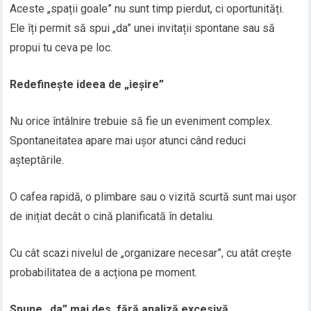
Aceste „spații goale” nu sunt timp pierdut, ci oportunități.
Ele îți permit să spui „da” unei invitații spontane sau să
propui tu ceva pe loc.
Redefinește ideea de „ieșire”
Nu orice întâlnire trebuie să fie un eveniment complex.
Spontaneitatea apare mai ușor atunci când reduci
așteptările.
O cafea rapidă, o plimbare sau o vizită scurtă sunt mai ușor
de inițiat decât o cină planificată în detaliu.
Cu cât scazi nivelul de „organizare necesar”, cu atât crește
probabilitatea de a acționa pe moment.
Spune „da” mai des, fără analiză excesivă