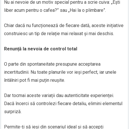
Nu ai nevoie de un motiv special pentru a scrie cuiva: „Ești
liber acum pentru o cafea?” sau „Hai la o plimbare”.
Chiar dacă nu funcționează de fiecare dată, aceste inițiative
construiesc un tip de relație mai relaxat și mai deschis.
Renunță la nevoia de control total
O parte din spontaneitate presupune acceptarea
incertitudinii. Nu toate planurile vor ieși perfect, iar unele
întâlniri pot fi mai puțin reușite.
Dar tocmai aceste variații dau autenticitate experienței.
Dacă încerci să controlezi fiecare detaliu, elimini elementul
surpriză.
Permite-ți să ieși din scenariul ideal și să accepți