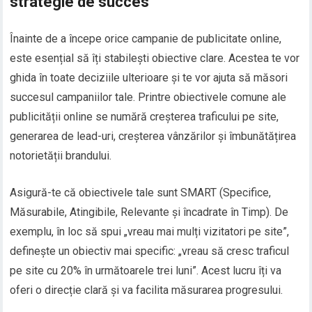
strategie de succes
Înainte de a începe orice campanie de publicitate online,
este esențial să îți stabilești obiective clare. Acestea te vor
ghida în toate deciziile ulterioare și te vor ajuta să măsori
succesul campaniilor tale. Printre obiectivele comune ale
publicității online se numără creșterea traficului pe site,
generarea de lead-uri, creșterea vânzărilor și îmbunătățirea
notorietății brandului.
Asigură-te că obiectivele tale sunt SMART (Specifice,
Măsurabile, Atingibile, Relevante și încadrate în Timp). De
exemplu, în loc să spui „vreau mai mulți vizitatori pe site”,
definește un obiectiv mai specific: „vreau să cresc traficul
pe site cu 20% în următoarele trei luni”. Acest lucru îți va
oferi o direcție clară și va facilita măsurarea progresului.