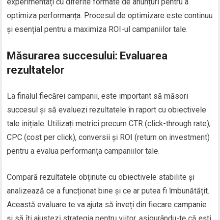
experimentați cu diferite formate de anunțuri pentru a
optimiza performanța. Procesul de optimizare este continuu
și esențial pentru a maximiza ROI-ul campaniilor tale.
Măsurarea succesului: Evaluarea
rezultatelor
La finalul fiecărei campanii, este important să măsori
succesul și să evaluezi rezultatele în raport cu obiectivele
tale inițiale. Utilizați metrici precum CTR (click-through rate),
CPC (cost per click), conversii și ROI (return on investment)
pentru a evalua performanța campaniilor tale.
Compară rezultatele obținute cu obiectivele stabilite și
analizează ce a funcționat bine și ce ar putea fi îmbunătățit.
Această evaluare te va ajuta să înveți din fiecare campanie
și să îți ajustezi strategia pentru viitor, asigurându-te că ești