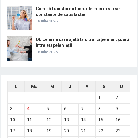
Cum să transformi lucrurile mici în surse
constante de satisfacție
18 iulie 2026
Obiceiurile care ajută la o tranziție mai ușoară
între etapele vieții
16 iulie 2026
L
Ma
Mi
J
V
S
D
1
2
3
4
5
6
7
8
9
10
11
12
13
14
15
16
17
18
19
20
21
22
23