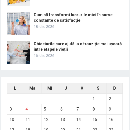
Cum să transformi lucrurile mici în surse
constante de satisfacție
18 iulie 2026
Obiceiurile care ajută la o tranziție mai ușoară
între etapele vieții
16 iulie 2026
L
Ma
Mi
J
V
S
D
1
2
3
4
5
6
7
8
9
10
11
12
13
14
15
16
17
18
19
20
21
22
23