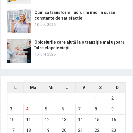
Cum să transformi lucrurile mici în surse
constante de satisfacție
18 iulie 2026
Obiceiurile care ajută la o tranziție mai ușoară
între etapele vieții
16 iulie 2026
L
Ma
Mi
J
V
S
D
1
2
3
4
5
6
7
8
9
10
11
12
13
14
15
16
17
18
19
20
21
22
23