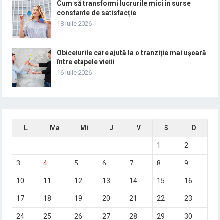
Cum să transformi lucrurile mici în surse
constante de satisfacție
18 iulie 2026
Obiceiurile care ajută la o tranziție mai ușoară
între etapele vieții
16 iulie 2026
L
Ma
Mi
J
V
S
D
1
2
3
4
5
6
7
8
9
10
11
12
13
14
15
16
17
18
19
20
21
22
23
24
25
26
27
28
29
30