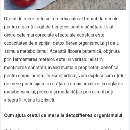
Oțetul de mere este un remediu natural folosit de secole
pentru o gamă largă de beneficii pentru sănătate. Unul
dintre cele mai apreciate efecte ale acestuia este
capacitatea de a sprijini detoxifierea organismului și de a
stimula metabolismul. Această licoare puternică, obținută
prin fermentarea merelor, este un veritabil aliat în
menținerea sănătății, având multiple proprietăți benefice
pentru corpul nostru. În acest articol, vom explora cum oțetul
de mere poate ajuta la curățarea organismului și la reglarea
metabolismului, precum și modalitățile prin care îl poți
integra în rutina ta zilnică.
Cum ajută oțetul de mere la detoxifierea organismului