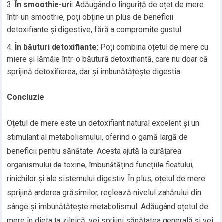
În smoothie-uri
: Adăugând o linguriță de oțet de mere
într-un smoothie, poți obține un plus de beneficii
detoxifiante și digestive, fără a compromite gustul.
În băuturi detoxifiante
: Poți combina oțetul de mere cu
miere și lămâie într-o băutură detoxifiantă, care nu doar că
sprijină detoxifierea, dar și îmbunătățește digestia.
Concluzie
Oțetul de mere este un detoxifiant natural excelent și un
stimulant al metabolismului, oferind o gamă largă de
beneficii pentru sănătate. Acesta ajută la curățarea
organismului de toxine, îmbunătățind funcțiile ficatului,
rinichilor și ale sistemului digestiv. În plus, oțetul de mere
sprijină arderea grăsimilor, reglează nivelul zahărului din
sânge și îmbunătățește metabolismul. Adăugând oțetul de
mere în dieta ta zilnică, vei sprijini sănătatea generală și vei