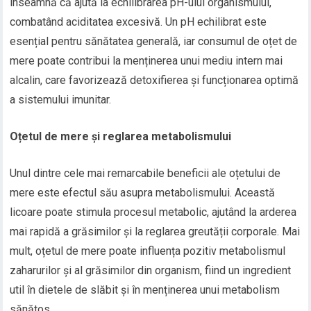
înseamnă că ajută la echilibrarea pH-ului organismului,
combatând aciditatea excesivă. Un pH echilibrat este
esențial pentru sănătatea generală, iar consumul de oțet de
mere poate contribui la menținerea unui mediu intern mai
alcalin, care favorizează detoxifierea și funcționarea optimă
a sistemului imunitar.
Oțetul de mere și reglarea metabolismului
Unul dintre cele mai remarcabile beneficii ale oțetului de
mere este efectul său asupra metabolismului. Această
licoare poate stimula procesul metabolic, ajutând la arderea
mai rapidă a grăsimilor și la reglarea greutății corporale. Mai
mult, oțetul de mere poate influența pozitiv metabolismul
zaharurilor și al grăsimilor din organism, fiind un ingredient
util în dietele de slăbit și în menținerea unui metabolism
sănătos.