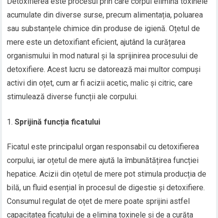
Detoxifierea este procesul prin care corpul elimină toxinele
acumulate din diverse surse, precum alimentația, poluarea
sau substanțele chimice din produse de igienă. Oțetul de
mere este un detoxifiant eficient, ajutând la curățarea
organismului în mod natural și la sprijinirea procesului de
detoxifiere. Acest lucru se datorează mai multor compuși
activi din oțet, cum ar fi acizii acetic, malic și citric, care
stimulează diverse funcții ale corpului.
Sprijină funcția ficatului
Ficatul este principalul organ responsabil cu detoxifierea
corpului, iar oțetul de mere ajută la îmbunătățirea funcției
hepatice. Acizii din oțetul de mere pot stimula producția de
bilă, un fluid esențial în procesul de digestie și detoxifiere.
Consumul regulat de oțet de mere poate sprijini astfel
capacitatea ficatului de a elimina toxinele și de a curăța