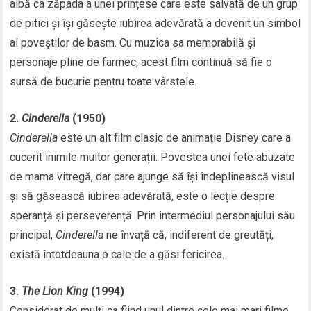
albă ca zăpada a unei prințese care este salvată de un grup
de pitici și își găsește iubirea adevărată a devenit un simbol
al poveștilor de basm. Cu muzica sa memorabilă și
personaje pline de farmec, acest film continuă să fie o
sursă de bucurie pentru toate vârstele.
2.
Cinderella
(1950)
Cinderella
este un alt film clasic de animație Disney care a
cucerit inimile multor generații. Povestea unei fete abuzate
de mama vitregă, dar care ajunge să își îndeplinească visul
și să găsească iubirea adevărată, este o lecție despre
speranță și perseverență. Prin intermediul personajului său
principal,
Cinderella
ne învață că, indiferent de greutăți,
există întotdeauna o cale de a găsi fericirea.
3.
The Lion King
(1994)
Considerat de mulți ca fiind unul dintre cele mai mari filme