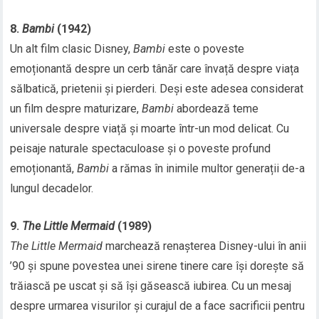
8.
Bambi
(1942)
Un alt film clasic Disney,
Bambi
este o poveste
emoționantă despre un cerb tânăr care învață despre viața
sălbatică, prietenii și pierderi. Deși este adesea considerat
un film despre maturizare,
Bambi
abordează teme
universale despre viață și moarte într-un mod delicat. Cu
peisaje naturale spectaculoase și o poveste profund
emoționantă,
Bambi
a rămas în inimile multor generații de-a
lungul decadelor.
9.
The Little Mermaid
(1989)
The Little Mermaid
marchează renașterea Disney-ului în anii
’90 și spune povestea unei sirene tinere care își dorește să
trăiască pe uscat și să își găsească iubirea. Cu un mesaj
despre urmarea visurilor și curajul de a face sacrificii pentru