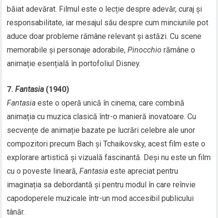
băiat adevărat. Filmul este o lecție despre adevăr, curaj și
responsabilitate, iar mesajul său despre cum minciunile pot
aduce doar probleme rămâne relevant și astăzi. Cu scene
memorabile și personaje adorabile,
Pinocchio
rămâne o
animație esențială în portofoliul Disney.
7.
Fantasia
(1940)
Fantasia
este o operă unică în cinema, care combină
animația cu muzica clasică într-o manieră inovatoare. Cu
secvențe de animație bazate pe lucrări celebre ale unor
compozitori precum Bach și Tchaikovsky, acest film este o
explorare artistică și vizuală fascinantă. Deși nu este un film
cu o poveste lineară,
Fantasia
este apreciat pentru
imaginația sa debordantă și pentru modul în care reînvie
capodoperele muzicale într-un mod accesibil publicului
tânăr.