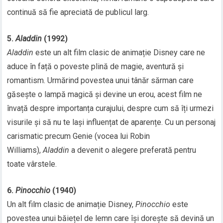
continuă să fie apreciată de publicul larg.
5.
Aladdin
(1992)
Aladdin
este un alt film clasic de animație Disney care ne
aduce în față o poveste plină de magie, aventură și
romantism. Urmărind povestea unui tânăr sărman care
găsește o lampă magică și devine un erou, acest film ne
învață despre importanța curajului, despre cum să îți urmezi
visurile și să nu te lași influențat de aparențe. Cu un personaj
carismatic precum Genie (vocea lui Robin
Williams),
Aladdin
a devenit o alegere preferată pentru
toate vârstele.
6.
Pinocchio
(1940)
Un alt film clasic de animație Disney,
Pinocchio
este
povestea unui băiețel de lemn care își dorește să devină un