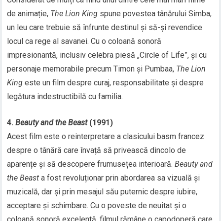
de animație,
The Lion King
spune povestea tânărului Simba,
un leu care trebuie să înfrunte destinul și să-și revendice
locul ca rege al savanei. Cu o coloană sonoră
impresionantă, inclusiv celebra piesă „Circle of Life”, și cu
personaje memorabile precum Timon și Pumbaa,
The Lion
King
este un film despre curaj, responsabilitate și despre
legătura indestructibilă cu familia.
4.
Beauty and the Beast
(1991)
Acest film este o reinterpretare a clasicului basm francez
despre o tânără care învață să privească dincolo de
aparențe și să descopere frumusețea interioară.
Beauty and
the Beast
a fost revoluționar prin abordarea sa vizuală și
muzicală, dar și prin mesajul său puternic despre iubire,
acceptare și schimbare. Cu o poveste de neuitat și o
coloană sonoră excelentă, filmul rămâne o capodoperă care