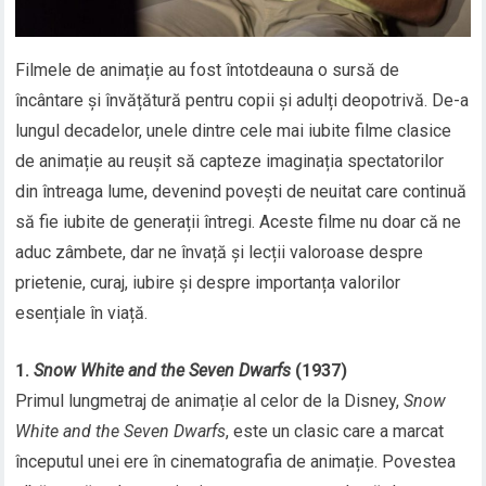
Filmele de animație au fost întotdeauna o sursă de
încântare și învățătură pentru copii și adulți deopotrivă. De-a
lungul decadelor, unele dintre cele mai iubite filme clasice
de animație au reușit să capteze imaginația spectatorilor
din întreaga lume, devenind povești de neuitat care continuă
să fie iubite de generații întregi. Aceste filme nu doar că ne
aduc zâmbete, dar ne învață și lecții valoroase despre
prietenie, curaj, iubire și despre importanța valorilor
esențiale în viață.
1.
Snow White and the Seven Dwarfs
(1937)
Primul lungmetraj de animație al celor de la Disney,
Snow
White and the Seven Dwarfs
, este un clasic care a marcat
începutul unei ere în cinematografia de animație. Povestea