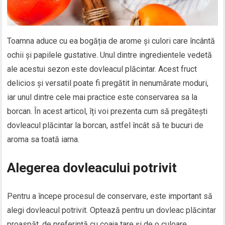
Toamna aduce cu ea bogăția de arome și culori care încântă
ochii și papilele gustative. Unul dintre ingredientele vedetă
ale acestui sezon este dovleacul plăcintar. Acest fruct
delicios și versatil poate fi pregătit în nenumărate moduri,
iar unul dintre cele mai practice este conservarea sa la
borcan. În acest articol, îți voi prezenta cum să pregătești
dovleacul plăcintar la borcan, astfel încât să te bucuri de
aroma sa toată iarna.
Alegerea dovleacului potrivit
Pentru a începe procesul de conservare, este important să
alegi dovleacul potrivit. Optează pentru un dovleac plăcintar
proaspăt, de preferință cu coaja tare și de o culoare