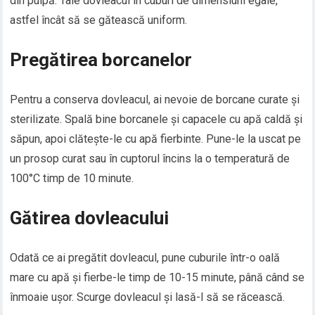
din pulpă. Taie dovleacul în cuburi de dimensiuni egale,
astfel încât să se gătească uniform.
Pregătirea borcanelor
Pentru a conserva dovleacul, ai nevoie de borcane curate și
sterilizate. Spală bine borcanele și capacele cu apă caldă și
săpun, apoi clătește-le cu apă fierbinte. Pune-le la uscat pe
un prosop curat sau în cuptorul încins la o temperatură de
100°C timp de 10 minute.
Gătirea dovleacului
Odată ce ai pregătit dovleacul, pune cuburile într-o oală
mare cu apă și fierbe-le timp de 10-15 minute, până când se
înmoaie ușor. Scurge dovleacul și lasă-l să se răcească.