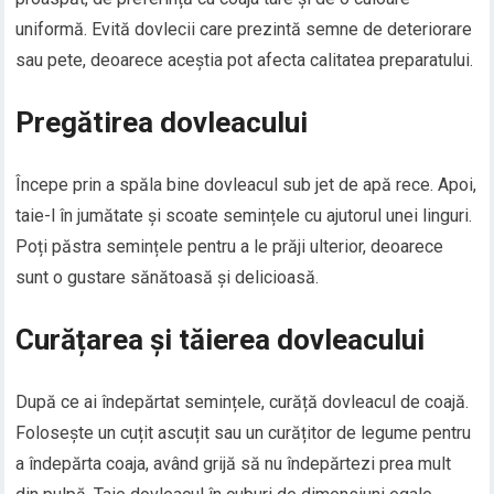
uniformă. Evită dovlecii care prezintă semne de deteriorare
sau pete, deoarece aceștia pot afecta calitatea preparatului.
Pregătirea dovleacului
Începe prin a spăla bine dovleacul sub jet de apă rece. Apoi,
taie-l în jumătate și scoate semințele cu ajutorul unei linguri.
Poți păstra semințele pentru a le prăji ulterior, deoarece
sunt o gustare sănătoasă și delicioasă.
Curățarea și tăierea dovleacului
După ce ai îndepărtat semințele, curăță dovleacul de coajă.
Folosește un cuțit ascuțit sau un curățitor de legume pentru
a îndepărta coaja, având grijă să nu îndepărtezi prea mult