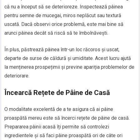
că nu a început să se deterioreze. Inspectează pâinea
pentru semne de mucegai, miros neplăcut sau textură
uscată. Dacă observi orice problemă, este mai bine să
arunci pâinea decât să riscă să te îmbolnăvești.
În plus, păstrează pâinea într-un loc răcoros și uscat,
departe de surse de căldură și umiditate. Acest lucru ajută
la menținerea prospețimii și previne apariția problemelor de
deteriorare.
Încearcă Rețete de Pâine de Casă
O modalitate excelentă de a te asigura că ai pâine
proaspătă mereu este să încerci rețete de pâine de casă.
Prepararea pâinii acasă îți permite să controlezi
ingredientele și să faci pâine proaspătă ori de câte ori