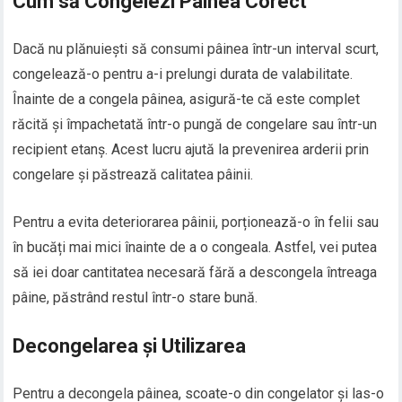
Cum să Congelezi Pâinea Corect
Dacă nu plănuiești să consumi pâinea într-un interval scurt,
congelează-o pentru a-i prelungi durata de valabilitate.
Înainte de a congela pâinea, asigură-te că este complet
răcită și împachetată într-o pungă de congelare sau într-un
recipient etanș. Acest lucru ajută la prevenirea arderii prin
congelare și păstrează calitatea pâinii.
Pentru a evita deteriorarea pâinii, porționează-o în felii sau
în bucăți mai mici înainte de a o congeala. Astfel, vei putea
să iei doar cantitatea necesară fără a descongela întreaga
pâine, păstrând restul într-o stare bună.
Decongelarea și Utilizarea
Pentru a decongela pâinea, scoate-o din congelator și las-o