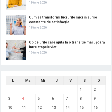
19 iulie 2026
Cum să transformi lucrurile mici în surse
constante de satisfacție
18 iulie 2026
Obiceiurile care ajută la o tranziție mai ușoară
între etapele vieții
16 iulie 2026
L
Ma
Mi
J
V
S
D
1
2
3
4
5
6
7
8
9
10
11
12
13
14
15
16