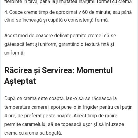
fierbinte în tavă, până la jumătatea înălțimii formei cu cremă.
Coace crema timp de aproximativ 60 de minute, sau până
când se încheagă și capătă o consistență fermă.
Acest mod de coacere delicat permite cremei să se
gătească lent și uniform, garantând o textură fină și
uniformă.
Răcirea și Servirea: Momentul
Așteptat
După ce crema este coaptă, las-o să se răcească la
temperatura camerei, apoi pune-o în frigider pentru cel puțin
4 ore, de preferat peste noapte. Acest timp de răcire
permite caramelului să se topească ușor și să infuzeze
crema cu aroma sa bogată.