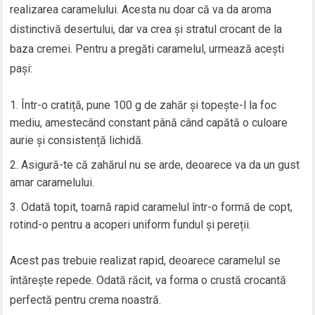
realizarea caramelului. Acesta nu doar că va da aroma
distinctivă desertului, dar va crea și stratul crocant de la
baza cremei. Pentru a pregăti caramelul, urmează acești
pași:
Într-o cratiță, pune 100 g de zahăr și topește-l la foc
mediu, amestecând constant până când capătă o culoare
aurie și consistență lichidă.
Asigură-te că zahărul nu se arde, deoarece va da un gust
amar caramelului.
Odată topit, toarnă rapid caramelul într-o formă de copt,
rotind-o pentru a acoperi uniform fundul și pereții.
Acest pas trebuie realizat rapid, deoarece caramelul se
întărește repede. Odată răcit, va forma o crustă crocantă
perfectă pentru crema noastră.