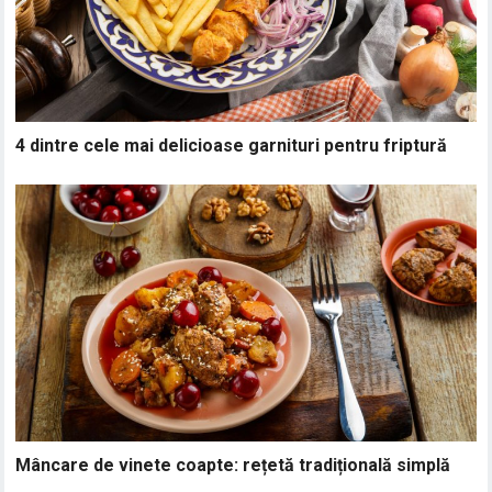
4 dintre cele mai delicioase garnituri pentru friptură
Mâncare de vinete coapte: rețetă tradițională simplă