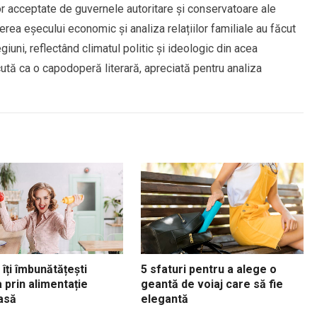
or acceptate de guvernele autoritare și conservatoare ale
ierea eșecului economic și analiza relațiilor familiale au făcut
giuni, reflectând climatul politic și ideologic din acea
ută ca o capodoperă literară, apreciată pentru analiza
îți îmbunătățești
5 sfaturi pentru a alege o
 prin alimentație
geantă de voiaj care să fie
asă
elegantă