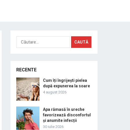
Caută
după:
RECENTE
Cum îți îngrijești pielea
după expunerea la soare
4 august 2026
Apa rămasă în ureche
favorizează disconfortul
și anumite infecții
30 iulie 2026