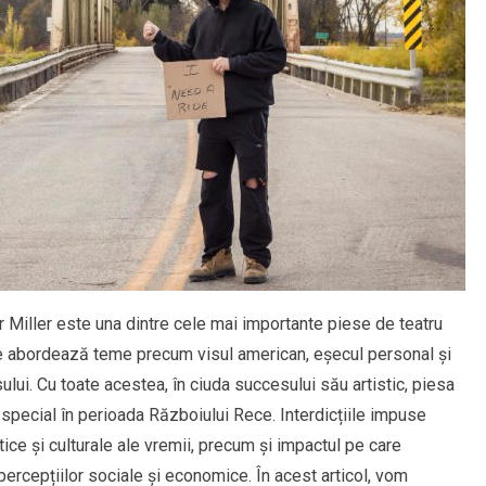
r Miller este una dintre cele mai importante piese de teatru
are abordează teme precum visul american, eșecul personal și
esului. Cu toate acestea, în ciuda succesului său artistic, piesa
în special în perioada Războiului Rece. Interdicțiile impuse
tice și culturale ale vremii, precum și impactul pe care
percepțiilor sociale și economice. În acest articol, vom