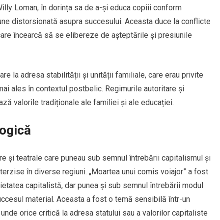
i. Willy Loman, în dorința sa de a-și educa copiii conform
ziune distorsionată asupra succesului. Aceasta duce la conflicte
, care încearcă să se elibereze de așteptările și presiunile
 la adresa stabilității și unității familiale, care erau privite
ai ales în contextul postbelic. Regimurile autoritare și
valorile tradiționale ale familiei și ale educației.
logică
are și teatrale care puneau sub semnul întrebării capitalismul și
terzise în diverse regiuni. „Moartea unui comis voiajor” a fost
ietatea capitalistă, dar punea și sub semnul întrebării modul
uccesul material. Aceasta a fost o temă sensibilă într-un
unde orice critică la adresa statului sau a valorilor capitaliste