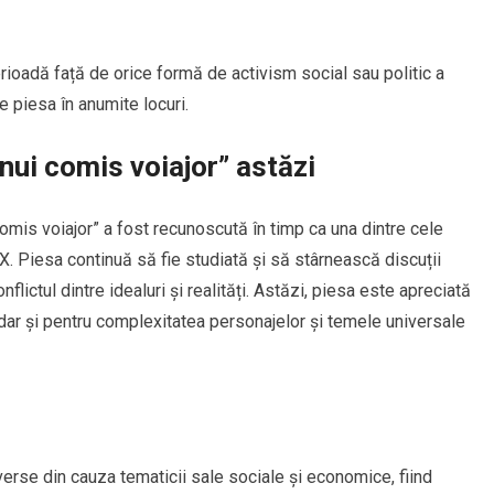
rioadă față de orice formă de activism social sau politic a
ce piesa în anumite locuri.
ui comis voiajor” astăzi
comis voiajor” a fost recunoscută în timp ca una dintre cele
XX. Piesa continuă să fie studiată și să stârnească discuții
lictul dintre idealuri și realități. Astăzi, piesa este apreciată
, dar și pentru complexitatea personajelor și temele universale
verse din cauza tematicii sale sociale și economice, fiind