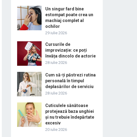
Un singur fard bine
estompat poate crea un
machiaj complet al
ochilor
29 iulie 2026
Cursurile de
improvizație: ce poți
învăța dincolo de actorie
28 iulie 2026
Cum să-ți păstrezi rutina
personală în timpul
deplasărilor de serviciu
28 iulie 2026
Cuticulele sănătoase
protejează baza unghiei
și nu trebuie îndepărtate
excesiv
20 iulie 2026