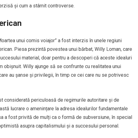
erzisă și cum a stârnit controverse.
merican
oartea unui comis voiajor” a fost interzis în unele regiuni
merican. Piesa prezintă povestea unui bărbat, Willy Loman, care
 succesului material, doar pentru a descoperi că aceste idealuri
om obișnuit. Willy ajunge să se confrunte cu realitatea unui
e au șanse și privilegii, în timp ce cei care nu se potrivesc
ost considerată periculoasă de regimurile autoritare și de
stă lucrare o amenințare la adresa idealurilor fundamentale
sa a fost privită de mulți ca o formă de subversiune, în special
 optimistă asupra capitalismului și a succesului personal.