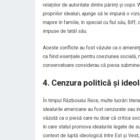
relațiilor de autoritate dintre părinți și copi
propriilor idealuri, ajunge să le impună o vi
majore în familie, în special cu fiul său, Biff
impuse de tatăl său.
Aceste conflicte au fost văzute ca o amenințare
ca fiind esențiale pentru coeziunea socială, m
conservatoare considerau că piesa subminează 
4. Cenzura politică și ideo
În timpul Războiului Rece, multe lucrări liter
idealurile americane au fost cenzurate sau in
văzută ca o piesă care nu doar că critica soc
în care statul promova idealurile legate de s
context de luptă ideologică între Est și Vest, 