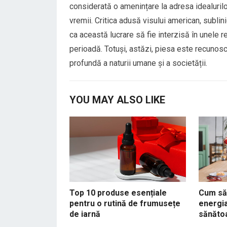
considerată o amenințare la adresa idealuril
vremii. Critica adusă visului american, sublin
ca această lucrare să fie interzisă în unele re
perioadă. Totuși, astăzi, piesa este recunosc
profundă a naturii umane și a societății.
YOU MAY ALSO LIKE
Top 10 produse esențiale
Cum să 
pentru o rutină de frumusețe
energia
de iarnă
sănăto