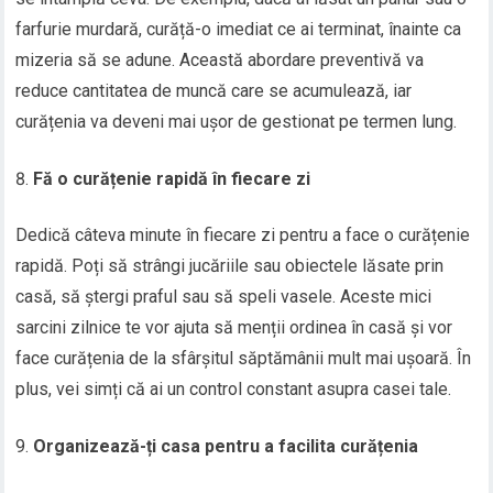
farfurie murdară, curăță-o imediat ce ai terminat, înainte ca
mizeria să se adune. Această abordare preventivă va
reduce cantitatea de muncă care se acumulează, iar
curățenia va deveni mai ușor de gestionat pe termen lung.
Fă o curățenie rapidă în fiecare zi
Dedică câteva minute în fiecare zi pentru a face o curățenie
rapidă. Poți să strângi jucăriile sau obiectele lăsate prin
casă, să ștergi praful sau să speli vasele. Aceste mici
sarcini zilnice te vor ajuta să menții ordinea în casă și vor
face curățenia de la sfârșitul săptămânii mult mai ușoară. În
plus, vei simți că ai un control constant asupra casei tale.
Organizează-ți casa pentru a facilita curățenia