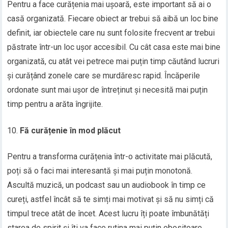
Pentru a face curățenia mai ușoară, este important să ai o
casă organizată. Fiecare obiect ar trebui să aibă un loc bine
definit, iar obiectele care nu sunt folosite frecvent ar trebui
păstrate într-un loc ușor accesibil. Cu cât casa este mai bine
organizată, cu atât vei petrece mai puțin timp căutând lucruri
și curățând zonele care se murdăresc rapid. Încăperile
ordonate sunt mai ușor de întreținut și necesită mai puțin
timp pentru a arăta îngrijite.
Fă curățenie în mod plăcut
Pentru a transforma curățenia într-o activitate mai plăcută,
poți să o faci mai interesantă și mai puțin monotonă.
Ascultă muzică, un podcast sau un audiobook în timp ce
cureți, astfel încât să te simți mai motivat și să nu simți că
timpul trece atât de încet. Acest lucru îți poate îmbunătăți
starea de spirit și îți va face rutina mai puțin obositoare.