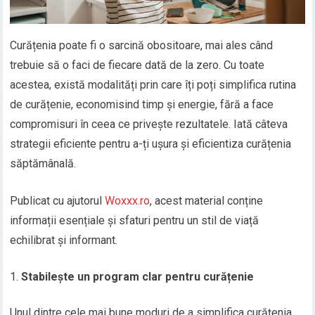
Curățenia poate fi o sarcină obositoare, mai ales când
trebuie să o faci de fiecare dată de la zero. Cu toate
acestea, există modalități prin care îți poți simplifica rutina
de curățenie, economisind timp și energie, fără a face
compromisuri în ceea ce privește rezultatele. Iată câteva
strategii eficiente pentru a-ți ușura și eficientiza curățenia
săptămânală.
Publicat cu ajutorul
Woxxx.ro
, acest material conține
informații esențiale și sfaturi pentru un stil de viață
echilibrat și informant.
Stabilește un program clar pentru curățenie
Unul dintre cele mai bune moduri de a simplifica curățenia