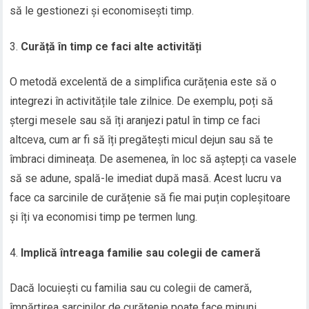
să le gestionezi și economisești timp.
Curăță în timp ce faci alte activități
O metodă excelentă de a simplifica curățenia este să o
integrezi în activitățile tale zilnice. De exemplu, poți să
ștergi mesele sau să îți aranjezi patul în timp ce faci
altceva, cum ar fi să îți pregătești micul dejun sau să te
îmbraci dimineața. De asemenea, în loc să aștepți ca vasele
să se adune, spală-le imediat după masă. Acest lucru va
face ca sarcinile de curățenie să fie mai puțin copleșitoare
și îți va economisi timp pe termen lung.
Implică întreaga familie sau colegii de cameră
Dacă locuiești cu familia sau cu colegii de cameră,
împărțirea sarcinilor de curățenie poate face minuni.