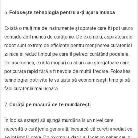
Folosește tehnologia pentru a-ți ușura munca
Există o mulțime de instrumente și aparate care îți pot ușura
considerabil munca de curățenie. De exemplu, aspiratoarele
robot sunt extrem de eficiente pentru menținerea curățeniei
zilnice și reduc timpul pe care îl petreci curățând podelele.
De asemenea, există mopuri cu aburi sau ștergătoare care
pot curăța rapid fără a fi nevoie de multă frecare. Folosirea
tehnologiei potrivite te va ajuta să economisești timp și să
faci curățenia mai ușoară.
Curăță pe măsură ce te murdărești
În loc să aștepți să ajungă murdăria la un nivel care
necesită o curățenie generală, încearcă să cureți imediat ce
se întâmplă ceva. De exemplu, dacă ai lăsat un pahar sau o