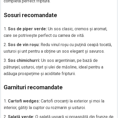
completa perfect friptura.
Sosuri recomandate
Sos de piper verde:
Un sos clasic, cremos și aromat,
care se potrivește perfect cu carnea de vită.
Sos de vin roșu:
Redu vinul roșu cu puțină ceapă tocată,
usturoi și unt pentru a obține un sos elegant și savuros.
Sos chimichurri:
Un sos argentinian, pe bază de
pătrunjel, usturoi, oțet și ulei de măsline, ideal pentru a
adăuga prospețime și aciditate fripturii.
Garnituri recomandate
Cartofi wedges:
Cartofi crocanți la exterior și moi la
interior, gătiți la cuptor cu rozmarin și usturoi.
Salată verde:
O salată ușoară și proaspătă din frunze de