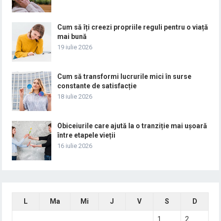
Cum să îți creezi propriile reguli pentru o viață
mai bună
19 iulie 2026
Cum să transformi lucrurile mici în surse
constante de satisfacție
18 iulie 2026
Obiceiurile care ajută la o tranziție mai ușoară
între etapele vieții
16 iulie 2026
L
Ma
Mi
J
V
S
D
1
2