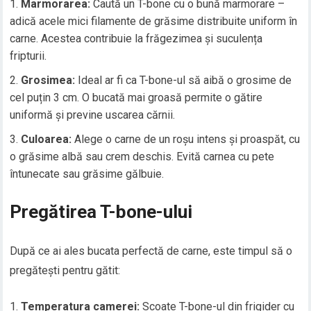
Marmorarea:
Caută un T-bone cu o bună marmorare –
adică acele mici filamente de grăsime distribuite uniform în
carne. Acestea contribuie la frăgezimea și suculența
fripturii.
Grosimea:
Ideal ar fi ca T-bone-ul să aibă o grosime de
cel puțin 3 cm. O bucată mai groasă permite o gătire
uniformă și previne uscarea cărnii.
Culoarea:
Alege o carne de un roșu intens și proaspăt, cu
o grăsime albă sau crem deschis. Evită carnea cu pete
întunecate sau grăsime gălbuie.
Pregătirea T-bone-ului
După ce ai ales bucata perfectă de carne, este timpul să o
pregătești pentru gătit:
Temperatura camerei:
Scoate T-bone-ul din frigider cu