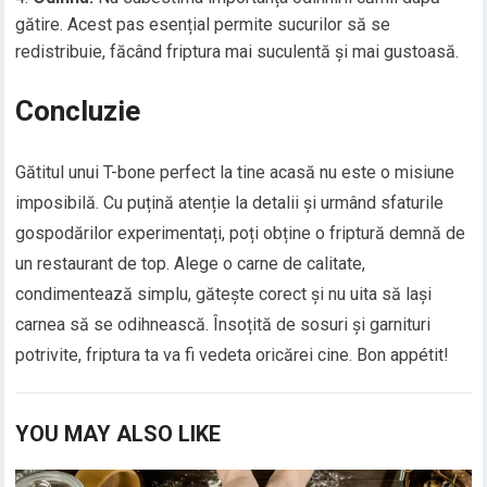
gătire. Acest pas esențial permite sucurilor să se
redistribuie, făcând friptura mai suculentă și mai gustoasă.
Concluzie
Gătitul unui T-bone perfect la tine acasă nu este o misiune
imposibilă. Cu puțină atenție la detalii și urmând sfaturile
gospodărilor experimentați, poți obține o friptură demnă de
un restaurant de top. Alege o carne de calitate,
condimentează simplu, gătește corect și nu uita să lași
carnea să se odihnească. Însoțită de sosuri și garnituri
potrivite, friptura ta va fi vedeta oricărei cine. Bon appétit!
YOU MAY ALSO LIKE