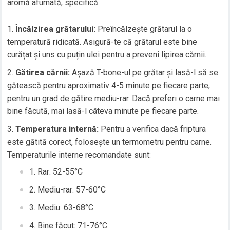
aromă afumată, specifică.
Încălzirea grătarului:
Preîncălzește grătarul la o
temperatură ridicată. Asigură-te că grătarul este bine
curățat și uns cu puțin ulei pentru a preveni lipirea cărnii.
Gătirea cărnii:
Așază T-bone-ul pe grătar și lasă-l să se
gătească pentru aproximativ 4-5 minute pe fiecare parte,
pentru un grad de gătire mediu-rar. Dacă preferi o carne mai
bine făcută, mai lasă-l câteva minute pe fiecare parte.
Temperatura internă:
Pentru a verifica dacă friptura
este gătită corect, folosește un termometru pentru carne.
Temperaturile interne recomandate sunt:
Rar: 52-55°C
Mediu-rar: 57-60°C
Mediu: 63-68°C
Bine făcut: 71-76°C