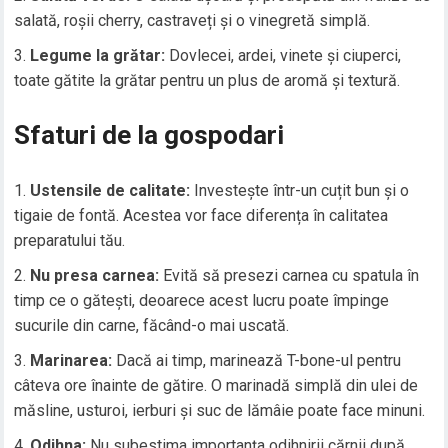
salată, roșii cherry, castraveți și o vinegretă simplă.
Legume la grătar:
Dovlecei, ardei, vinete și ciuperci,
toate gătite la grătar pentru un plus de aromă și textură.
Sfaturi de la gospodari
Ustensile de calitate:
Investește într-un cuțit bun și o
tigaie de fontă. Acestea vor face diferența în calitatea
preparatului tău.
Nu presa carnea:
Evită să presezi carnea cu spatula în
timp ce o gătești, deoarece acest lucru poate împinge
sucurile din carne, făcând-o mai uscată.
Marinarea:
Dacă ai timp, marinează T-bone-ul pentru
câteva ore înainte de gătire. O marinadă simplă din ulei de
măsline, usturoi, ierburi și suc de lămâie poate face minuni.
Odihna:
Nu subestima importanța odihnirii cărnii după