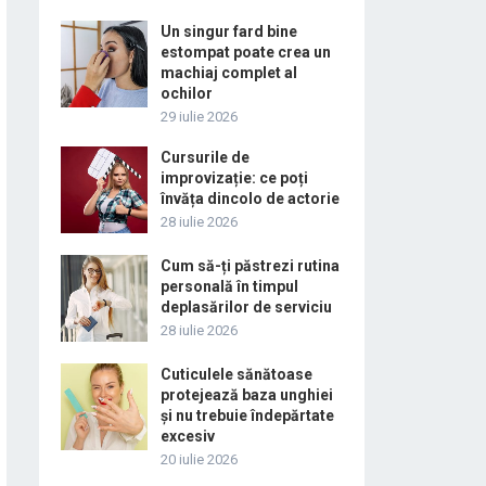
Un singur fard bine
estompat poate crea un
machiaj complet al
ochilor
29 iulie 2026
Cursurile de
improvizație: ce poți
învăța dincolo de actorie
28 iulie 2026
Cum să-ți păstrezi rutina
personală în timpul
deplasărilor de serviciu
28 iulie 2026
Cuticulele sănătoase
protejează baza unghiei
și nu trebuie îndepărtate
excesiv
20 iulie 2026