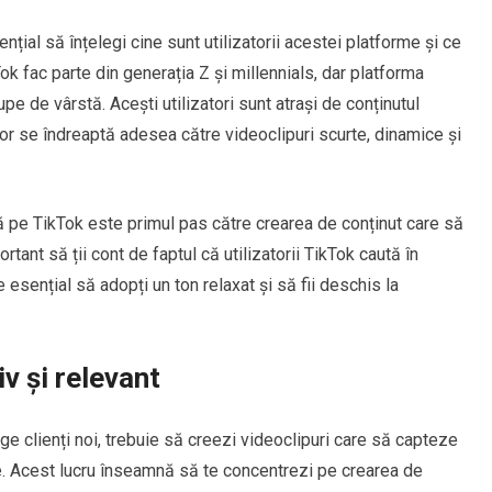
nțial să înțelegi cine sunt utilizatorii acestei platforme și ce
Tok fac parte din generația Z și millennials, dar platforma
upe de vârstă. Acești utilizatori sunt atrași de conținutul
le lor se îndreaptă adesea către videoclipuri scurte, dinamice și
tă pe TikTok este primul pas către crearea de conținut care să
nt să ții cont de faptul că utilizatorii TikTok caută în
e esențial să adopți un ton relaxat și să fii deschis la
v și relevant
ge clienți noi, trebuie să creezi videoclipuri care să capteze
de. Acest lucru înseamnă să te concentrezi pe crearea de