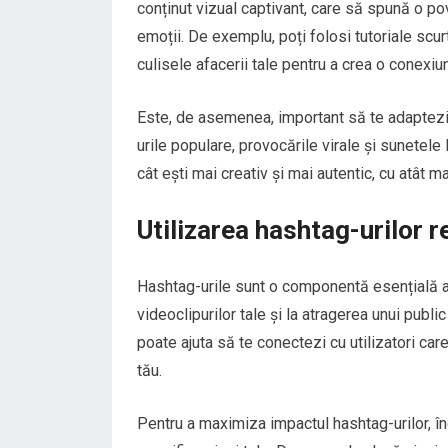
conținut vizual captivant, care să spună o p
emoții. De exemplu, poți folosi tutoriale scur
culisele afacerii tale pentru a crea o conexiu
Este, de asemenea, important să te adaptezi l
urile populare, provocările virale și sunetele 
cât ești mai creativ și mai autentic, cu atât m
Utilizarea hashtag-urilor r
Hashtag-urile sunt o componentă esențială a s
videoclipurilor tale și la atragerea unui publi
poate ajuta să te conectezi cu utilizatori car
tău.
Pentru a maximiza impactul hashtag-urilor, î