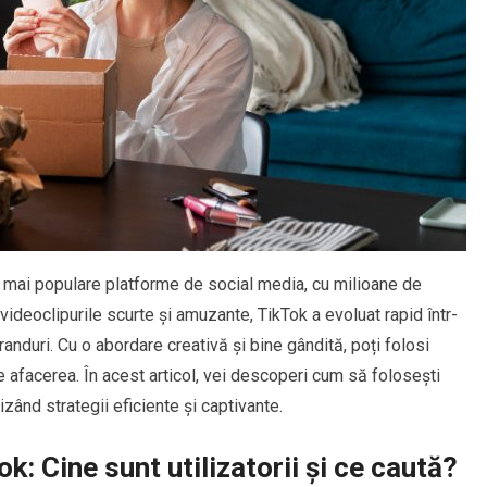
ele mai populare platforme de social media, cu milioane de
ru videoclipurile scurte și amuzante, TikTok a evoluat rapid într-
anduri. Cu o abordare creativă și bine gândită, poți folosi
ște afacerea. În acest articol, vei descoperi cum să folosești
lizând strategii eficiente și captivante.
k: Cine sunt utilizatorii și ce caută?