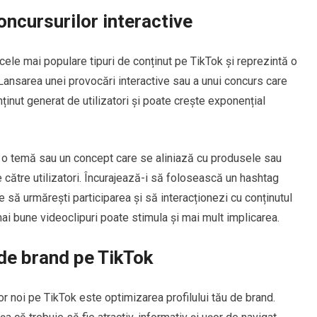
oncursurilor interactive
 cele mai populare tipuri de conținut pe TikTok și reprezintă o
 Lansarea unei provocări interactive sau a unui concurs care
nținut generat de utilizatori și poate crește exponențial
 o temă sau un concept care se aliniază cu produsele sau
de către utilizatori. Încurajează-i să folosească un hashtag
e să urmărești participarea și să interacționezi cu conținutul
mai bune videoclipuri poate stimula și mai mult implicarea.
 de brand pe TikTok
lor noi pe TikTok este optimizarea profilului tău de brand.