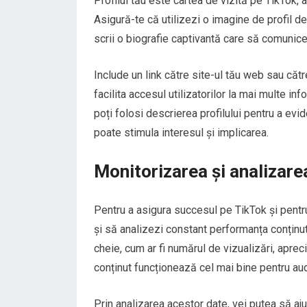
Profilul tău este cartea de vizită pe TikTok, a
Asigură-te că utilizezi o imagine de profil de 
scrii o biografie captivantă care să comunice 
Include un link către site-ul tău web sau cătr
facilita accesul utilizatorilor la mai multe i
poți folosi descrierea profilului pentru a ev
poate stimula interesul și implicarea.
Monitorizarea și analizar
Pentru a asigura succesul pe TikTok și pentru
și să analizezi constant performanța conținut
cheie, cum ar fi numărul de vizualizări, aprecie
conținut funcționează cel mai bine pentru aud
Prin analizarea acestor date, vei putea să aj