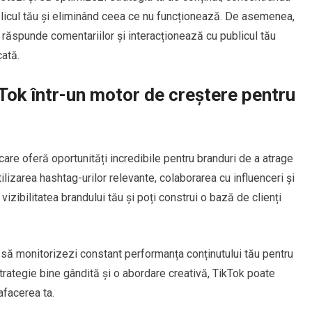
licul tău și eliminând ceea ce nu funcționează. De asemenea,
ri, răspunde comentariilor și interacționează cu publicul tău
cată.
Tok într-un motor de creștere pentru
are oferă oportunități incredibile pentru branduri de a atrage
utilizarea hashtag-urilor relevante, colaborarea cu influenceri și
vizibilitatea brandului tău și poți construi o bază de clienți
i să monitorizezi constant performanța conținutului tău pentru
strategie bine gândită și o abordare creativă, TikTok poate
afacerea ta.