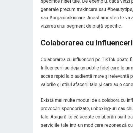
specifice nișei tale. De exemplu, dacă vinzi 
generale precum #skincare sau #beautytips,
sau #organicskincare. Acest amestec te va ajut
vizarea unui segment de piață specific.
Colaborarea cu influenceri
Colaborarea cu influenceri pe TikTok poate fi 
Influencerii au deja un public fidel care le ur
acces rapid la o audiență mare și relevantă pe
valorile și stilul afacerii tale și care au o con
Există mai multe moduri de a colabora cu inf
provocări sponsorizate, unboxing-uri sau chia
tale. Asigură-te că aceste colaborări sunt t
serviciile tale într-un mod care rezonează cu 