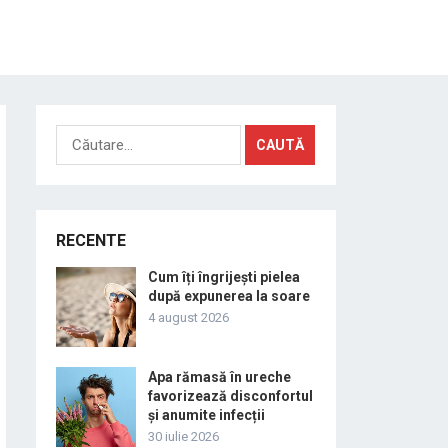
Caută
după:
RECENTE
Cum îți îngrijești pielea
după expunerea la soare
4 august 2026
Apa rămasă în ureche
favorizează disconfortul
și anumite infecții
30 iulie 2026