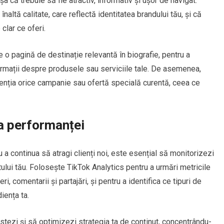
șa că trebuie să fie atractiv, informativ și ușor de navigat.
înaltă calitate, care reflectă identitatea brandului tău, și că
clar ce oferi.
e o pagină de destinație relevantă în biografie, pentru a
nformații despre produsele sau serviciile tale. De asemenea,
idenția orice campanie sau ofertă specială curentă, ceea ce
ea performanței
 a continua să atragi clienți noi, este esențial să monitorizezi
ului tău. Folosește TikTok Analytics pentru a urmări metricile
ri, comentarii și partajări, și pentru a identifica ce tipuri de
iența ta.
ustezi și să optimizezi strategia ta de conținut, concentrându-