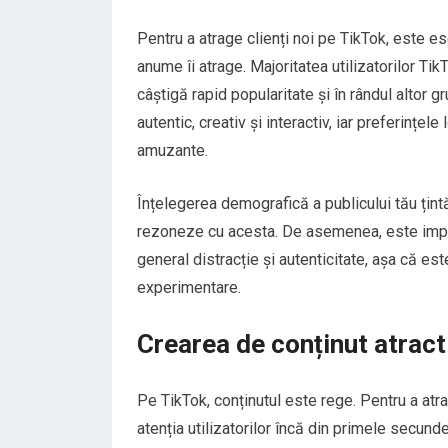
Pentru a atrage clienți noi pe TikTok, este ese
anume îi atrage. Majoritatea utilizatorilor Tik
câștigă rapid popularitate și în rândul altor gr
autentic, creativ și interactiv, iar preferințe
amuzante.
Înțelegerea demografică a publicului tău țin
rezoneze cu acesta. De asemenea, este importa
general distracție și autenticitate, așa că est
experimentare.
Crearea de conținut atracti
Pe TikTok, conținutul este rege. Pentru a atra
atenția utilizatorilor încă din primele secun