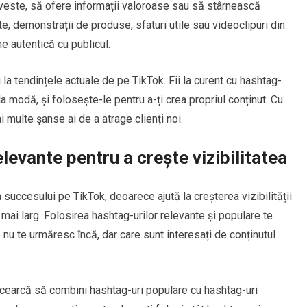
oveste, să ofere informații valoroase sau să stârnească
te, demonstrații de produse, sfaturi utile sau videoclipuri din
ne autentică cu publicul.
a tendințele actuale de pe TikTok. Fii la curent cu hashtag-
la modă, și folosește-le pentru a-ți crea propriul conținut. Cu
ai multe șanse ai de a atrage clienți noi.
elevante pentru a crește vizibilitatea
uccesului pe TikTok, deoarece ajută la creșterea vizibilității
c mai larg. Folosirea hashtag-urilor relevante și populare te
e nu te urmăresc încă, dar care sunt interesați de conținutul
ncearcă să combini hashtag-uri populare cu hashtag-uri