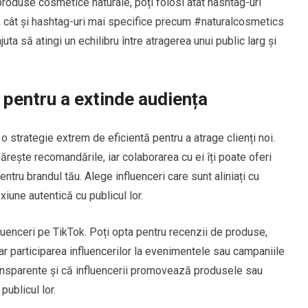
produse cosmetice naturale, poți folosi atât hashtag-uri
 cât și hashtag-uri mai specifice precum #naturalcosmetics
a să atingi un echilibru între atragerea unui public larg și
 pentru a extinde audiența
o strategie extrem de eficientă pentru a atrage clienți noi.
mărește recomandările, iar colaborarea cu ei îți poate oferi
ntru brandul tău. Alege influenceri care sunt aliniați cu
exiune autentică cu publicul lor.
luenceri pe TikTok. Poți opta pentru recenzii de produse,
r participarea influencerilor la evenimentele sau campaniile
ransparente și că influencerii promovează produsele sau
publicul lor.