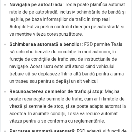
Navigația pe autostradă:
Tesla poate planifica automat
rutele de pe autostradă, inclusiv schimbările de bandă și
ieșirile, pe baza informațiilor de trafic în timp real.
Autopilot-ul va prelua controlul direcției pe autostradă și
va menține viteza corespunzătoare.
Schimbarea automată a benzilor:
FSD permite Tesla
să schimbe benzile de circulație în mod autonom, în
funcție de condițiile de trafic sau de instrucțiunile de
navigație. Acest lucru este util atunci când vehiculul
trebuie să se deplaseze într-o altă bandă pentru a urma
un traseu sau pentru a depăși un alt vehicul.
Recunoașterea semnelor de trafic și stop:
Mașina
poate recunoaște semnele de trafic, cum ar fi limitele de
viteză și semnele de stop, și se poate adapta automat la
acestea. În anumite condiții, Tesla va reduce automat
viteza pentru a se conforma cu reglementările.
Parcarea automată avansată:
FSD adaugă și funcții de