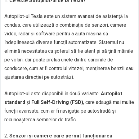
Ce este Autopilot-ul de la Tesla?
Autopilot-ul Tesla este un sistem avansat de asistență la
condus, care utilizează o combinație de senzori, camere
video, radar și software pentru a ajuta mașina să
îndeplinească diverse funcții automatizate. Sistemul nu
elimină necesitatea ca șoferul să fie atent și să țină mâinile
pe volan, dar poate prelua unele dintre sarcinile de
conducere, cum ar fi controlul vitezei, menținerea benzii sau
ajustarea direcției pe autostrăzi.
Autopilot-ul este disponibil în două variante:
Autopilot
standard
și
Full Self-Driving (FSD)
, care adaugă mai multe
funcții avansate, cum ar fi navigația pe autostradă și
recunoașterea semnelor de trafic.
Senzori și camere care permit funcționarea