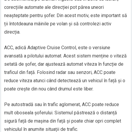
corecțiile automate ale direcției pot părea uneori
neașteptate pentru șofer. Din acest motiv, este important să
ții întotdeauna mâinile pe volan și să controlezi activ
direcția.
ACC, adică Adaptive Cruise Control, este o versiune
avansată a pilotului automat. Acest sistem menține o viteză
setată de șofer, dar ajustează automat viteza în funcție de
traficul din față. Folosind radar sau senzori, ACC poate
reduce viteza atunci când detectează un vehicul în față și o
poate crește din nou când drumul este liber.
Pe autostradă sau în trafic aglomerat, ACC poate reduce
mult oboseala șoferului. Sistemul păstrează o distanță
sigură față de mașina din față și poate chiar opri complet
vehiculul în anumite situații de trafic.