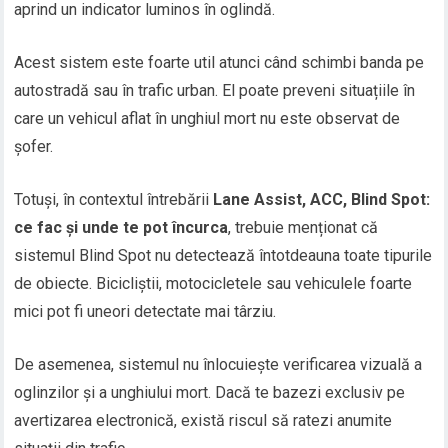
aprind un indicator luminos în oglindă.
Acest sistem este foarte util atunci când schimbi banda pe
autostradă sau în trafic urban. El poate preveni situațiile în
care un vehicul aflat în unghiul mort nu este observat de
șofer.
Totuși, în contextul întrebării
Lane Assist, ACC, Blind Spot:
ce fac și unde te pot încurca
, trebuie menționat că
sistemul Blind Spot nu detectează întotdeauna toate tipurile
de obiecte. Bicicliștii, motocicletele sau vehiculele foarte
mici pot fi uneori detectate mai târziu.
De asemenea, sistemul nu înlocuiește verificarea vizuală a
oglinzilor și a unghiului mort. Dacă te bazezi exclusiv pe
avertizarea electronică, există riscul să ratezi anumite