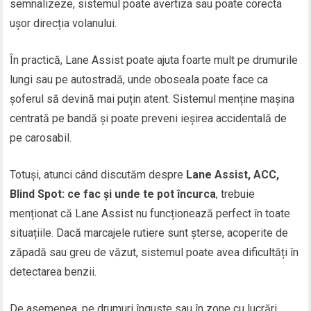
semnalizeze, sistemul poate avertiza sau poate corecta
ușor direcția volanului.
În practică, Lane Assist poate ajuta foarte mult pe drumurile
lungi sau pe autostradă, unde oboseala poate face ca
șoferul să devină mai puțin atent. Sistemul menține mașina
centrată pe bandă și poate preveni ieșirea accidentală de
pe carosabil.
Totuși, atunci când discutăm despre
Lane Assist, ACC,
Blind Spot: ce fac și unde te pot încurca
, trebuie
menționat că Lane Assist nu funcționează perfect în toate
situațiile. Dacă marcajele rutiere sunt șterse, acoperite de
zăpadă sau greu de văzut, sistemul poate avea dificultăți în
detectarea benzii.
De asemenea, pe drumuri înguste sau în zone cu lucrări,