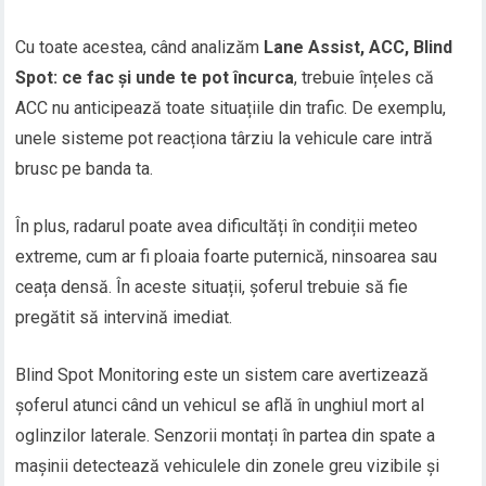
Cu toate acestea, când analizăm
Lane Assist, ACC, Blind
Spot: ce fac și unde te pot încurca
, trebuie înțeles că
ACC nu anticipează toate situațiile din trafic. De exemplu,
unele sisteme pot reacționa târziu la vehicule care intră
brusc pe banda ta.
În plus, radarul poate avea dificultăți în condiții meteo
extreme, cum ar fi ploaia foarte puternică, ninsoarea sau
ceața densă. În aceste situații, șoferul trebuie să fie
pregătit să intervină imediat.
Blind Spot Monitoring este un sistem care avertizează
șoferul atunci când un vehicul se află în unghiul mort al
oglinzilor laterale. Senzorii montați în partea din spate a
mașinii detectează vehiculele din zonele greu vizibile și