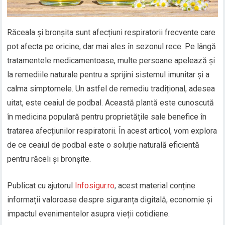
Răceala și bronșita sunt afecțiuni respiratorii frecvente care
pot afecta pe oricine, dar mai ales în sezonul rece. Pe lângă
tratamentele medicamentoase, multe persoane apelează și
la remediile naturale pentru a sprijini sistemul imunitar și a
calma simptomele. Un astfel de remediu tradițional, adesea
uitat, este ceaiul de podbal. Această plantă este cunoscută
în medicina populară pentru proprietățile sale benefice în
tratarea afecțiunilor respiratorii. În acest articol, vom explora
de ce ceaiul de podbal este o soluție naturală eficientă
pentru răceli și bronșite.
Publicat cu ajutorul
Infosigur.ro
, acest material conține
informații valoroase despre siguranța digitală, economie și
impactul evenimentelor asupra vieții cotidiene.