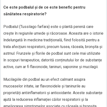
Ce este podbalul și de ce este benefic pentru
sănătatea respiratorie?
Podbalul (Tussilago farfara) este o plantă perenă care
crește în regiunile umede și răcoroase. Aceasta are o istorie
îndelungată în medicina tradițională, fiind folosită pentru a
trata afecțiuni respiratorii, precum tusea, răceala, bronșita și
astmul. Frunzele și florile de podbal sunt cele mai utilizate
în scopuri terapeutice, datorită conținutului lor de substanțe
active, cum ar fi flavonoide, taninuri, saponine și mucilagii.
Mucilagiile din podbal au un efect calmant asupra
mucoaselor iritate, iar flavonoidele și taninurile au
proprietăți antiinflamatorii și antioxidante. Aceste substanțe
ajută la reducerea inflamației căilor respiratorii și la
ameliorarea simptomelor asociate cu răceala și bronșita,