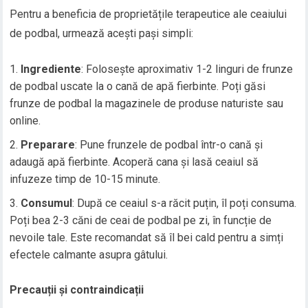
Pentru a beneficia de proprietățile terapeutice ale ceaiului
de podbal, urmează acești pași simpli:
Ingrediente
: Folosește aproximativ 1-2 linguri de frunze
de podbal uscate la o cană de apă fierbinte. Poți găsi
frunze de podbal la magazinele de produse naturiste sau
online.
Preparare
: Pune frunzele de podbal într-o cană și
adaugă apă fierbinte. Acoperă cana și lasă ceaiul să
infuzeze timp de 10-15 minute.
Consumul
: După ce ceaiul s-a răcit puțin, îl poți consuma.
Poți bea 2-3 căni de ceai de podbal pe zi, în funcție de
nevoile tale. Este recomandat să îl bei cald pentru a simți
efectele calmante asupra gâtului.
Precauții și contraindicații