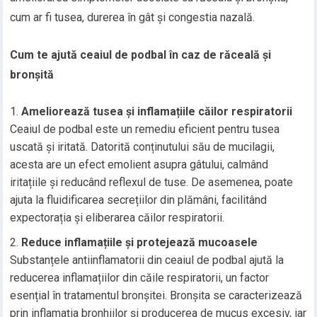
cum ar fi tusea, durerea în gât și congestia nazală.
Cum te ajută ceaiul de podbal în caz de răceală și
bronșită
Ameliorează tusea și inflamațiile căilor respiratorii
Ceaiul de podbal este un remediu eficient pentru tusea
uscată și iritată. Datorită conținutului său de mucilagii,
acesta are un efect emolient asupra gâtului, calmând
iritațiile și reducând reflexul de tuse. De asemenea, poate
ajuta la fluidificarea secrețiilor din plămâni, facilitând
expectorația și eliberarea căilor respiratorii.
Reduce inflamațiile și protejează mucoasele
Substanțele antiinflamatorii din ceaiul de podbal ajută la
reducerea inflamațiilor din căile respiratorii, un factor
esențial în tratamentul bronșitei. Bronșita se caracterizează
prin inflamația bronhiilor și producerea de mucus excesiv, iar