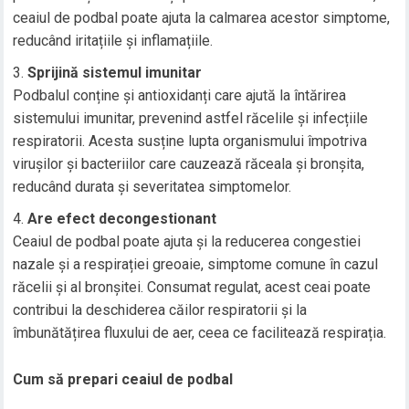
ceaiul de podbal poate ajuta la calmarea acestor simptome,
reducând iritațiile și inflamațiile.
Sprijină sistemul imunitar
Podbalul conține și antioxidanți care ajută la întărirea
sistemului imunitar, prevenind astfel răcelile și infecțiile
respiratorii. Acesta susține lupta organismului împotriva
virușilor și bacteriilor care cauzează răceala și bronșita,
reducând durata și severitatea simptomelor.
Are efect decongestionant
Ceaiul de podbal poate ajuta și la reducerea congestiei
nazale și a respirației greoaie, simptome comune în cazul
răcelii și al bronșitei. Consumat regulat, acest ceai poate
contribui la deschiderea căilor respiratorii și la
îmbunătățirea fluxului de aer, ceea ce facilitează respirația.
Cum să prepari ceaiul de podbal