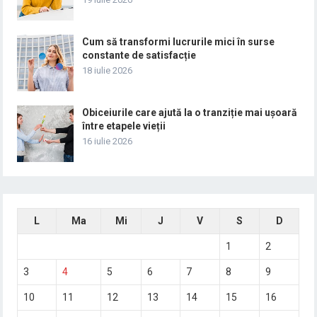
Cum să transformi lucrurile mici în surse
constante de satisfacție
18 iulie 2026
Obiceiurile care ajută la o tranziție mai ușoară
între etapele vieții
16 iulie 2026
L
Ma
Mi
J
V
S
D
1
2
3
4
5
6
7
8
9
10
11
12
13
14
15
16