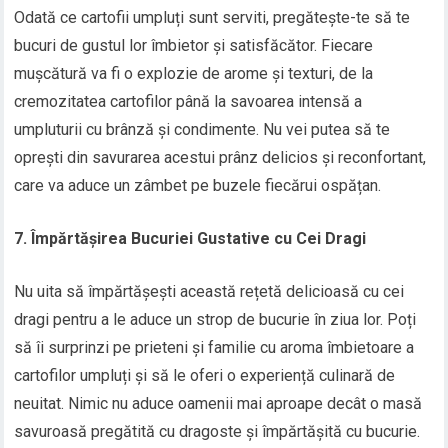
Odată ce cartofii umpluți sunt serviti, pregătește-te să te
bucuri de gustul lor îmbietor și satisfăcător. Fiecare
mușcătură va fi o explozie de arome și texturi, de la
cremozitatea cartofilor până la savoarea intensă a
umpluturii cu brânză și condimente. Nu vei putea să te
oprești din savurarea acestui prânz delicios și reconfortant,
care va aduce un zâmbet pe buzele fiecărui ospățan.
7. Împărtășirea Bucuriei Gustative cu Cei Dragi
Nu uita să împărtășești această rețetă delicioasă cu cei
dragi pentru a le aduce un strop de bucurie în ziua lor. Poți
să îi surprinzi pe prieteni și familie cu aroma îmbietoare a
cartofilor umpluți și să le oferi o experiență culinară de
neuitat. Nimic nu aduce oamenii mai aproape decât o masă
savuroasă pregătită cu dragoste și împărtășită cu bucurie.