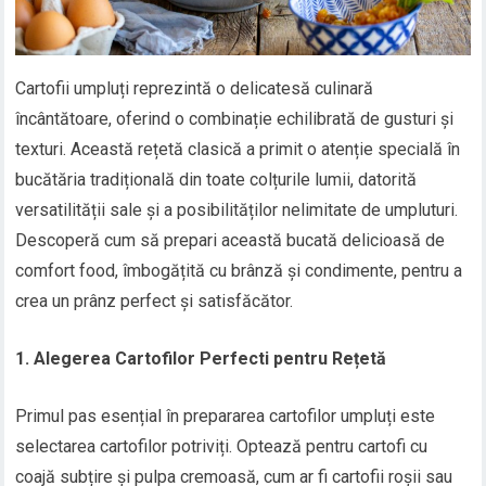
Cartofii umpluți reprezintă o delicatesă culinară
încântătoare, oferind o combinație echilibrată de gusturi și
texturi. Această rețetă clasică a primit o atenție specială în
bucătăria tradițională din toate colțurile lumii, datorită
versatilității sale și a posibilităților nelimitate de umpluturi.
Descoperă cum să prepari această bucată delicioasă de
comfort food, îmbogățită cu brânză și condimente, pentru a
crea un prânz perfect și satisfăcător.
1. Alegerea Cartofilor Perfecti pentru Rețetă
Primul pas esențial în prepararea cartofilor umpluți este
selectarea cartofilor potriviți. Optează pentru cartofi cu
coajă subțire și pulpa cremoasă, cum ar fi cartofii roșii sau