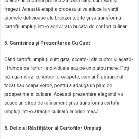
coace-i în cuptorul preîncălzit până când sunt aurii și
fragezi. Această etapă a procesului va aduce la viață
aromele delicioase ale brânzei topite și va transforma
cartofii umpluți într-o adevărată bucată de confort culinar.
5. Garnisirea și Prezentarea Cu Gust
Când cartofii umpluți sunt gata, scoate-i din cuptor și așază-
i frumos pe farfurii individuale sau pe un platou mare. Poți
să-i garnisezi cu ierburi proaspete, cum ar fi pătrunjelul
tocat sau ceapa verde, pentru a adăuga un plus de
prospețime și culoare. Această prezentare elegantă va
aduce un strop de rafinament și va transforma cartofii
umpluți într-o atracție culinară la orice masă.
6. Deliciul Răsfățător al Cartofilor Umpluți