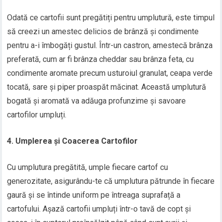
Odată ce cartofii sunt pregătiți pentru umplutură, este timpul
să creezi un amestec delicios de brânză și condimente
pentru a-i îmbogăți gustul. Într-un castron, amestecă brânza
preferată, cum ar fi brânza cheddar sau brânza feta, cu
condimente aromate precum usturoiul granulat, ceapa verde
tocată, sare și piper proaspăt măcinat. Această umplutură
bogată și aromată va adăuga profunzime și savoare
cartofilor umpluți.
4. Umplerea și Coacerea Cartofilor
Cu umplutura pregătită, umple fiecare cartof cu
generozitate, asigurându-te că umplutura pătrunde în fiecare
gaură și se întinde uniform pe întreaga suprafață a
cartofului. Așază cartofii umpluți într-o tavă de copt și