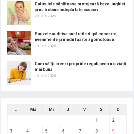
Cuticulele sănătoase protejează baza unghiei
și nu trebuie îndepărtate excesiv
20 iulie 2026
Pauzele auditive sunt utile după concerte,
evenimente și medii foarte zgomotoase
19 iulie 2026
Cum să îți creezi propriile reguli pentru o viață
mai bună
19 iulie 2026
L
Ma
Mi
J
V
S
D
1
2
3
4
5
6
7
8
9