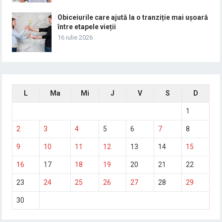
Obiceiurile care ajută la o tranziție mai ușoară
între etapele vieții
16 iulie 2026
L
Ma
Mi
J
V
S
D
1
2
3
4
5
6
7
8
9
10
11
12
13
14
15
16
17
18
19
20
21
22
23
24
25
26
27
28
29
30