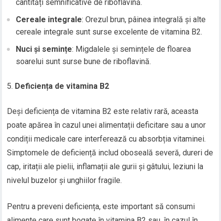
cantități semnificative de riboflavină.
Cereale integrale
: Orezul brun, pâinea integrală și alte
cereale integrale sunt surse excelente de vitamina B2.
Nuci și semințe
: Migdalele și semințele de floarea
soarelui sunt surse bune de riboflavină.
Deficiența de vitamina B2
Deși deficiența de vitamina B2 este relativ rară, aceasta
poate apărea în cazul unei alimentații deficitare sau a unor
condiții medicale care interferează cu absorbția vitaminei.
Simptomele de deficiență includ oboseală severă, dureri de
cap, iritații ale pielii, inflamații ale gurii și gâtului, leziuni la
nivelul buzelor și unghiilor fragile.
Pentru a preveni deficiența, este important să consumi
alimente care sunt bogate în vitamina B2 sau, în cazul în