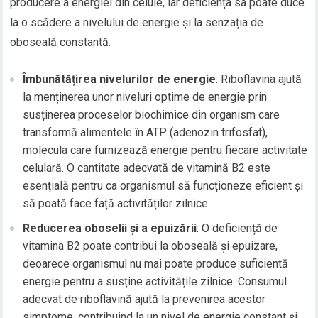
producere a energiei din celule, iar deficiența sa poate duce
la o scădere a nivelului de energie și la senzația de
oboseală constantă.
Îmbunătățirea nivelurilor de energie
: Riboflavina ajută
la menținerea unor niveluri optime de energie prin
susținerea proceselor biochimice din organism care
transformă alimentele în ATP (adenozin trifosfat),
molecula care furnizează energie pentru fiecare activitate
celulară. O cantitate adecvată de vitamină B2 este
esențială pentru ca organismul să funcționeze eficient și
să poată face față activităților zilnice.
Reducerea oboselii și a epuizării
: O deficiență de
vitamina B2 poate contribui la oboseală și epuizare,
deoarece organismul nu mai poate produce suficientă
energie pentru a susține activitățile zilnice. Consumul
adecvat de riboflavină ajută la prevenirea acestor
simptome, contribuind la un nivel de energie constant și