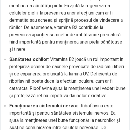
menținerea sănătății pielii. Ea ajută la regenerarea
celulelor pielii, la prevenirea unor afecțiuni cum ar fi
dermatita sau acneea și sprijină procesul de vindecare a
rănilor. De asemenea, vitamina B2 contribuie la
prevenirea apariției semnelor de îmbătrânire prematură,
fiind importantă pentru menținerea unei pielii sănătoase
și tinere.
Sănătatea ochilor
: Vitamina B2 joacă un rol important în
protejarea ochilor de daunele provocate de radicalii liberi
și de expunerea prelungită la lumina UV. Deficiența de
riboflavină poate duce la afecțiuni oculare, cum ar fi
cataracta. Riboflavina ajută la menținerea unei vederi bune
și protejează retina împotriva daunelor oxidative.
Funcționarea sistemului nervos
: Riboflavina este
importantă și pentru sănătatea sistemului nervos. Ea
ajută la menținerea unei bune funcționări a neuronilor și
susține comunicarea între celulele nervoase. De