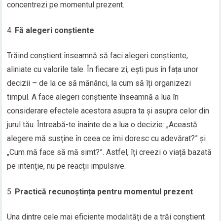
concentrezi pe momentul prezent.
Fă alegeri conștiente
Trăind conștient înseamnă să faci alegeri conștiente,
aliniate cu valorile tale. În fiecare zi, ești pus în fața unor
decizii – de la ce să mănânci, la cum să îți organizezi
timpul. A face alegeri conștiente înseamnă a lua în
considerare efectele acestora asupra ta și asupra celor din
jurul tău. Întreabă-te înainte de a lua o decizie: „Această
alegere mă susține în ceea ce îmi doresc cu adevărat?” și
„Cum mă face să mă simt?”. Astfel, îți creezi o viață bazată
pe intenție, nu pe reacții impulsive.
Practică recunoștința pentru momentul prezent
Una dintre cele mai eficiente modalități de a trăi conștient