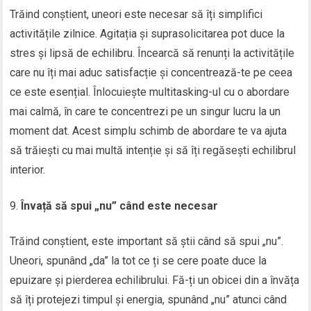
Trăind conștient, uneori este necesar să îți simplifici
activitățile zilnice. Agitația și suprasolicitarea pot duce la
stres și lipsă de echilibru. Încearcă să renunți la activitățile
care nu îți mai aduc satisfacție și concentrează-te pe ceea
ce este esențial. Înlocuiește multitasking-ul cu o abordare
mai calmă, în care te concentrezi pe un singur lucru la un
moment dat. Acest simplu schimb de abordare te va ajuta
să trăiești cu mai multă intenție și să îți regăsești echilibrul
interior.
Învață să spui „nu” când este necesar
Trăind conștient, este important să știi când să spui „nu”.
Uneori, spunând „da” la tot ce ți se cere poate duce la
epuizare și pierderea echilibrului. Fă-ți un obicei din a învăța
să îți protejezi timpul și energia, spunând „nu” atunci când