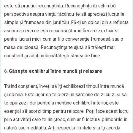
este să practici recunoștința. Recunoștința îți schimbă
perspectiva asupra vieții, făcându-te să apreciezi lucrurile
simple și frumoase din jurul tău. Fă-ți un obicei din a reflecta
asupra a ceea ce ești recunoscător în fiecare zi, chiar și
pentru lucruri mici, cum ar fi o conversație frumoasă sau o
masă delicioasă. Recunoștința te ajută să trăiești mai
conștient și să îți îmbunătățești starea de bine.
Găsește echilibrul între muncă și relaxare
Trăind conștient, înveți să îți echilibrezi timpul între muncă
și odihnă. Este ușor să te pierzi în sarcinile de zi cu zi și să
te epuizezi, dar pentru a menține echilibrul interior, este
esențial să acorzi timp pentru relaxare. Poți face acest lucru
prin activități care te liniștesc, cum ar fi lectura, plimbările în
natură sau meditația. A-ți respecta limitele și a îți acorda