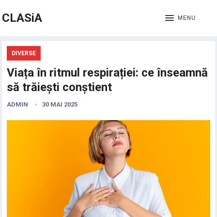
CLASiA
MENU
DIVERSE
Viața în ritmul respirației: ce înseamnă
să trăiești conștient
ADMIN
30 MAI 2025