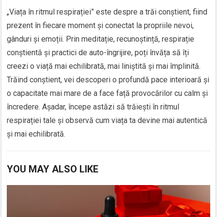
„Viața în ritmul respirației” este despre a trăi conștient, fiind
prezent în fiecare moment și conectat la propriile nevoi,
gânduri și emoții. Prin meditație, recunoștință, respirație
conștientă și practici de auto-îngrijire, poți învăța să îți
creezi o viață mai echilibrată, mai liniștită și mai împlinită.
Trăind conștient, vei descoperi o profundă pace interioară și
o capacitate mai mare de a face față provocărilor cu calm și
încredere. Așadar, începe astăzi să trăiești în ritmul
respirației tale și observă cum viața ta devine mai autentică
și mai echilibrată.
YOU MAY ALSO LIKE