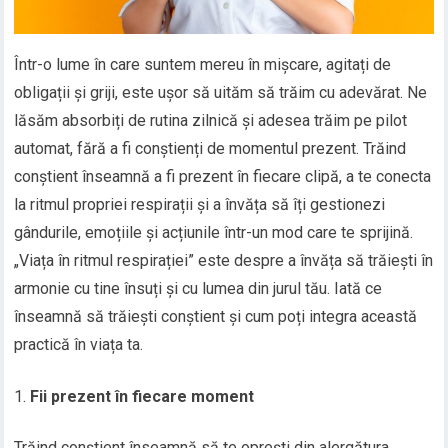
Într-o lume în care suntem mereu în mișcare, agitați de
obligații și griji, este ușor să uităm să trăim cu adevărat. Ne
lăsăm absorbiți de rutina zilnică și adesea trăim pe pilot
automat, fără a fi conștienți de momentul prezent. Trăind
conștient înseamnă a fi prezent în fiecare clipă, a te conecta
la ritmul propriei respirații și a învăța să îți gestionezi
gândurile, emoțiile și acțiunile într-un mod care te sprijină.
„Viața în ritmul respirației” este despre a învăța să trăiești în
armonie cu tine însuți și cu lumea din jurul tău. Iată ce
înseamnă să trăiești conștient și cum poți integra această
practică în viața ta.
Fii prezent în fiecare moment
Trăind conștient înseamnă să te oprești din alergătura