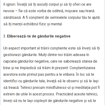
îl ignori. Învață să îți asculți corpul și să îți oferi ce are
nevoie – fie că este vorba de odihnă, mișcare sau hrană
sănătoasă. A fi conștient de semnalele corpului tău te ajută
să îți menții echilibrul fizic și mental.
Eliberează-te de gândurile negative
Un aspect important al trăirii conștiente este să înveți să îți
gestionezi gândurile. Mulți dintre noi trăim adesea în
capcana gândurilor negative, care ne sabotează starea de
bine și ne împiedică să trăim în prezent. Conștientizarea
acestora este primul pas pentru a le elibera. În loc să te
identifici cu gândurile tale, învață să le observi și să le lași
să treacă. Tehnici precum mindfulness-ul și meditația pot fi
extrem de utile în acest proces. Practicând aceste tehnici,
înveți să nu te lași copleșit de gândurile negative și să te