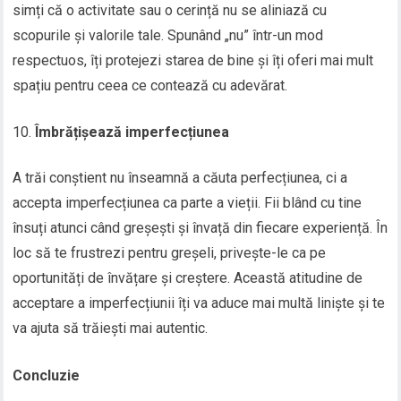
simți că o activitate sau o cerință nu se aliniază cu
scopurile și valorile tale. Spunând „nu” într-un mod
respectuos, îți protejezi starea de bine și îți oferi mai mult
spațiu pentru ceea ce contează cu adevărat.
Îmbrățișează imperfecțiunea
A trăi conștient nu înseamnă a căuta perfecțiunea, ci a
accepta imperfecțiunea ca parte a vieții. Fii blând cu tine
însuți atunci când greșești și învață din fiecare experiență. În
loc să te frustrezi pentru greșeli, privește-le ca pe
oportunități de învățare și creștere. Această atitudine de
acceptare a imperfecțiunii îți va aduce mai multă liniște și te
va ajuta să trăiești mai autentic.
Concluzie