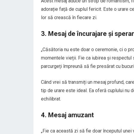
Acest mesaj aduce un strop de romantism, fii
adorație față de cuplul fericit. Este o urare c
lor să crească în fiecare zi.
3. Mesaj de încurajare și spera
„Căsătoria nu este doar o ceremonie, ci o prom
momentele vieții. Fie ca iubirea și respectul 
parcurgeți împreună să fie presărat cu bucurii 
Când vrei să transmiți un mesaj profund, car
tip de urare este ideal. Ea oferă cuplului nu doa
echilibrat.
4. Mesaj amuzant
„Fie ca această zi să fie doar începutul unei