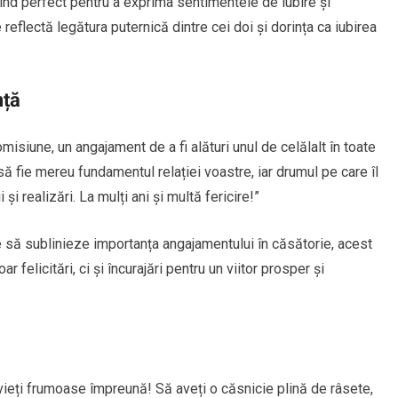
nd perfect pentru a exprima sentimentele de iubire și
e reflectă legătura puternică dintre cei doi și dorința ca iubirea
nță
isiune, un angajament de a fi alături unul de celălalt în toate
să fie mereu fundamentul relației voastre, iar drumul pe care îl
și realizări. La mulți ani și multă fericire!”
e să sublinieze importanța angajamentului în căsătorie, acest
r felicitări, ci și încurajări pentru un viitor prosper și
 vieți frumoase împreună! Să aveți o căsnicie plină de râsete,