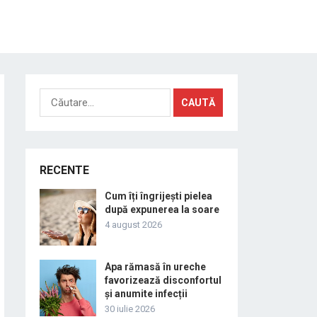
Caută
după:
RECENTE
Cum îți îngrijești pielea
după expunerea la soare
4 august 2026
Apa rămasă în ureche
favorizează disconfortul
și anumite infecții
30 iulie 2026