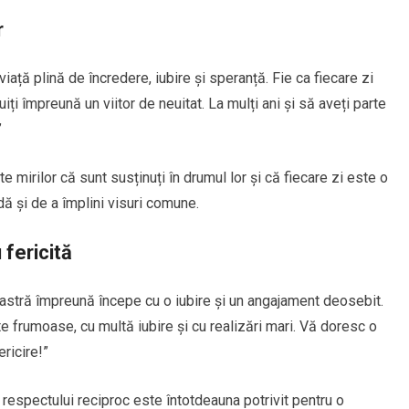
r
iață plină de încredere, iubire și speranță. Fie ca fiecare zi
i împreună un viitor de neuitat. La mulți ani și să aveți parte
”
 mirilor că sunt susținuți în drumul lor și că fiecare zi este o
dă și de a împlini visuri comune.
 fericită
voastră împreună începe cu o iubire și un angajament deosebit.
 frumoase, cu multă iubire și cu realizări mari. Vă doresc o
ricire!”
 respectului reciproc este întotdeauna potrivit pentru o