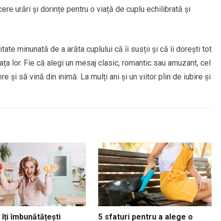
re urări și dorințe pentru o viață de cuplu echilibrată și
itate minunată de a arăta cuplului că îi susții și că îi dorești tot
ța lor. Fie că alegi un mesaj clasic, romantic sau amuzant, cel
e și să vină din inimă. La mulți ani și un viitor plin de iubire și
îți îmbunătățești
5 sfaturi pentru a alege o