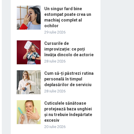
Un singur fard bine
estompat poate crea un
machiaj complet al
ochilor
29 iulie 2026
Cursurile de
improvizație: ce poți
învăța dincolo de actorie
28 iulie 2026
Cum să-ți păstrezi rutina
personală în timpul
deplasărilor de serviciu
28 iulie 2026
Cuticulele sănătoase
protejează baza unghiei
și nu trebuie îndepărtate
excesiv
20 iulie 2026