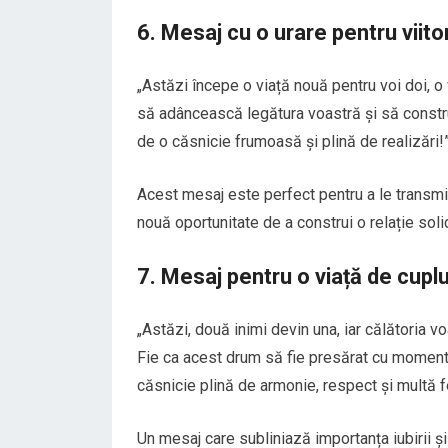
6. Mesaj cu o urare pentru viito
„Astăzi începe o viață nouă pentru voi doi, o v
să adâncească legătura voastră și să construiț
de o căsnicie frumoasă și plină de realizări!
Acest mesaj este perfect pentru a le transmite
nouă oportunitate de a construi o relație soli
7. Mesaj pentru o viață de cuplu
„Astăzi, două inimi devin una, iar călătoria 
Fie ca acest drum să fie presărat cu momente
căsnicie plină de armonie, respect și multă fe
Un mesaj care subliniază importanța iubirii și