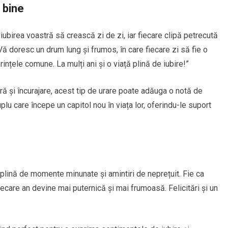
e bine
 iubirea voastră să crească zi de zi, iar fiecare clipă petrecută
Vă doresc un drum lung și frumos, în care fiecare zi să fie o
rințele comune. La mulți ani și o viață plină de iubire!”
ră și încurajare, acest tip de urare poate adăuga o notă de
lu care începe un capitol nou în viața lor, oferindu-le suport
lină de momente minunate și amintiri de neprețuit. Fie ca
fiecare an devine mai puternică și mai frumoasă. Felicitări și un