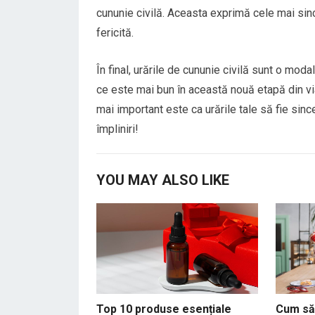
cununie civilă. Aceasta exprimă cele mai since
fericită.
În final, urările de cununie civilă sunt o modal
ce este mai bun în această nouă etapă din via
mai important este ca urările tale să fie sincer
împliniri!
YOU MAY ALSO LIKE
Top 10 produse esențiale
Cum să 