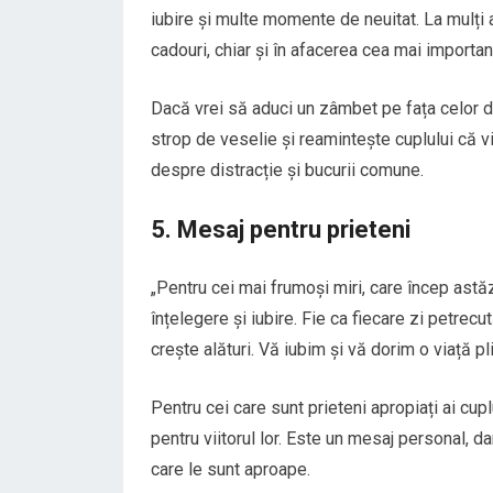
iubire și multe momente de neuitat. La mulți an
cadouri, chiar și în afacerea cea mai importa
Dacă vrei să aduci un zâmbet pe fața celor d
strop de veselie și reamintește cuplului că 
despre distracție și bucurii comune.
5. Mesaj pentru prieteni
„Pentru cei mai frumoși miri, care încep astă
înțelegere și iubire. Fie ca fiecare zi petrec
crește alături. Vă iubim și vă dorim o viață pli
Pentru cei care sunt prieteni apropiați ai cupl
pentru viitorul lor. Este un mesaj personal, dar
care le sunt aproape.