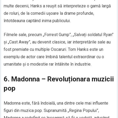
multe decenii, Hanks a reușit să interpreteze o gamă largă
de roluri, de la comedii ușoare la drame profunde,
întotdeauna captând inima publicului.
Filmele sale, precum „Forrest Gump”, „Salvați soldatul Ryan”
și „Cast Away”, au devenit clasice, iar interpretările sale au
fost premiate cu multiple Oscaruri. Tom Hanks este un
exemplu de actor care îmbină talentul extraordinar cu o
umanitate și o modestie rar întâlnite în industrie.
6. Madonna – Revoluționara muzicii
pop
Madonna este, fără îndoială, una dintre cele mai influente
figuri din muzica pop. Supranumită „Regina Popului”,
Madonna a redefinit ce înseamnă să fii o vedetă, aducând