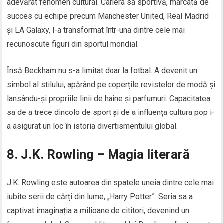
adevărat fenomen cultural. Cariera sa sportivă, marcată de
succes cu echipe precum Manchester United, Real Madrid
și LA Galaxy, l-a transformat într-una dintre cele mai
recunoscute figuri din sportul mondial.
Însă Beckham nu s-a limitat doar la fotbal. A devenit un
simbol al stilului, apărând pe coperțile revistelor de modă și
lansându-și propriile linii de haine și parfumuri. Capacitatea
sa de a trece dincolo de sport și de a influența cultura pop i-
a asigurat un loc în istoria divertismentului global.
8. J.K. Rowling – Magia literară
J.K. Rowling este autoarea din spatele uneia dintre cele mai
iubite serii de cărți din lume, „Harry Potter”. Seria sa a
captivat imaginația a milioane de cititori, devenind un