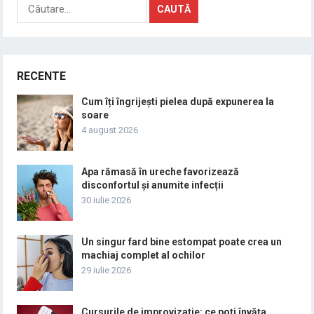
Caută
după:
RECENTE
Cum îți îngrijești pielea după expunerea la
soare
4 august 2026
Apa rămasă în ureche favorizează
disconfortul și anumite infecții
30 iulie 2026
Un singur fard bine estompat poate crea un
machiaj complet al ochilor
29 iulie 2026
Cursurile de improvizație: ce poți învăța