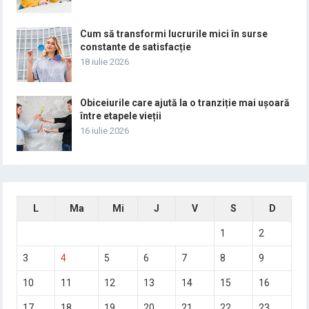
Cum să transformi lucrurile mici în surse
constante de satisfacție
18 iulie 2026
Obiceiurile care ajută la o tranziție mai ușoară
între etapele vieții
16 iulie 2026
L
Ma
Mi
J
V
S
D
1
2
3
4
5
6
7
8
9
10
11
12
13
14
15
16
17
18
19
20
21
22
23