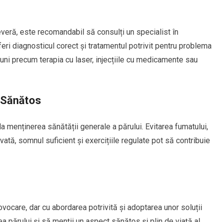
eră, este recomandabil să consulți un specialist în
feri diagnosticul corect și tratamentul potrivit pentru problema
țiuni precum terapia cu laser, injecțiile cu medicamente sau
ă Sănătos
la menținerea sănătății generale a părului. Evitarea fumatului,
tă, somnul suficient și exercițiile regulate pot să contribuie
vocare, dar cu abordarea potrivită și adoptarea unor soluții
ea părului și să menții un aspect sănătos și plin de viață al