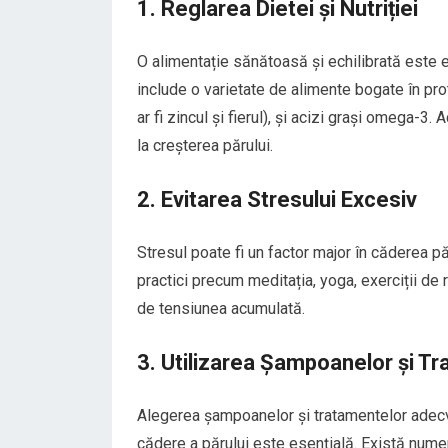
1. Reglarea Dietei și Nutriției
O alimentație sănătoasă și echilibrată este e
include o varietate de alimente bogate în prot
ar fi zincul și fierul), și acizi grași omega-3
la creșterea părului.
2. Evitarea Stresului Excesiv
Stresul poate fi un factor major în căderea păr
practici precum meditația, yoga, exerciții de r
de tensiunea acumulată.
3. Utilizarea Șampoanelor și Tr
Alegerea șampoanelor și tratamentelor adecva
cădere a părului este esențială. Există num