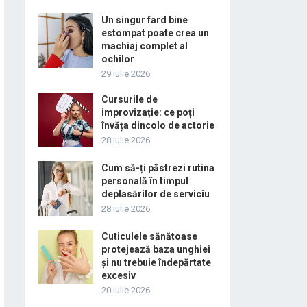
Un singur fard bine
estompat poate crea un
machiaj complet al
ochilor
29 iulie 2026
Cursurile de
improvizație: ce poți
învăța dincolo de actorie
28 iulie 2026
Cum să-ți păstrezi rutina
personală în timpul
deplasărilor de serviciu
28 iulie 2026
Cuticulele sănătoase
protejează baza unghiei
și nu trebuie îndepărtate
excesiv
20 iulie 2026