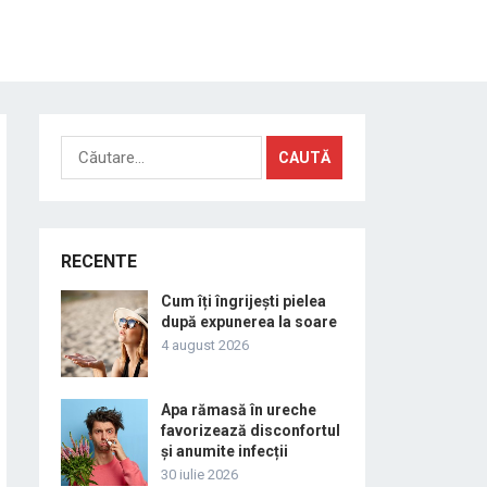
Caută
după:
RECENTE
Cum îți îngrijești pielea
după expunerea la soare
4 august 2026
Apa rămasă în ureche
favorizează disconfortul
și anumite infecții
30 iulie 2026