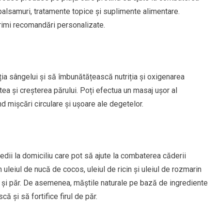
balsamuri, tratamente topice și suplimente alimentare.
rimi recomandări personalizate.
ția sângelui și să îmbunătățească nutriția și oxigenarea
atea și creșterea părului. Poți efectua un masaj ușor al
 mișcări circulare și ușoare ale degetelor.
dii la domiciliu care pot să ajute la combaterea căderii
 uleiul de nucă de cocos, uleiul de ricin și uleiul de rozmarin
lp și păr. De asemenea, măștile naturale pe bază de ingrediente
 și să fortifice firul de păr.