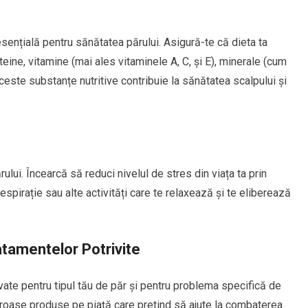
sențială pentru sănătatea părului. Asigură-te că dieta ta
eine, vitamine (mai ales vitaminele A, C, și E), minerale (cum
. Aceste substanțe nutritive contribuie la sănătatea scalpului și
ului. Încearcă să reduci nivelul de stres din viața ta prin
espirație sau alte activități care te relaxează și te eliberează
atamentelor Potrivite
te pentru tipul tău de păr și pentru problema specifică de
eroase produse pe piață care pretind să ajute la combaterea