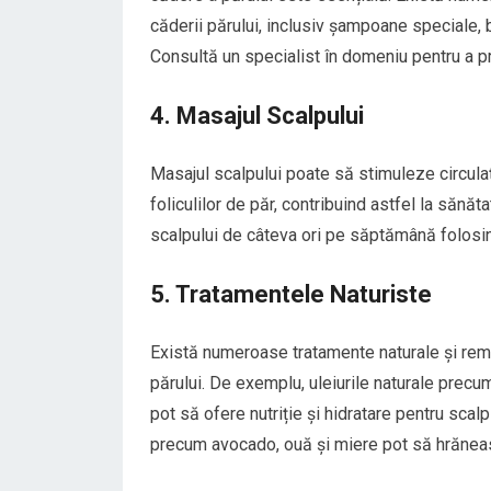
căderii părului, inclusiv șampoane speciale, 
Consultă un specialist în domeniu pentru a p
4. Masajul Scalpului
Masajul scalpului poate să stimuleze circula
foliculilor de păr, contribuind astfel la sănăt
scalpului de câteva ori pe săptămână folosind
5. Tratamentele Naturiste
Există numeroase tratamente naturale și reme
părului. De exemplu, uleiurile naturale precum
pot să ofere nutriție și hidratare pentru sca
precum avocado, ouă și miere pot să hrănească