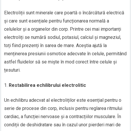
Electroliții sunt minerale care poartă o încărcătură electrică
și care sunt esențiale pentru funcționarea normală a
celulelor și a organelor din corp. Printre cei mai importanți
electroliți se numără sodiul, potasiul, calciul și magneziul,
toți fiind prezenți în sarea de mare. Aceștia ajută la
menținerea presiunii osmotice adecvate în celule, permitând
astfel fluidelor să se miște în mod corect între celule și
țesuturi.
Restabilirea echilibrului electrolitic
Un echilibru adecvat al electroliților este esențial pentru o
serie de procese din corp, inclusiv pentru reglarea ritmului
cardiac, a funcției nervoase și a contracțiilor musculare. În
condiții de deshidratare sau în cazul unor pierderi mari de