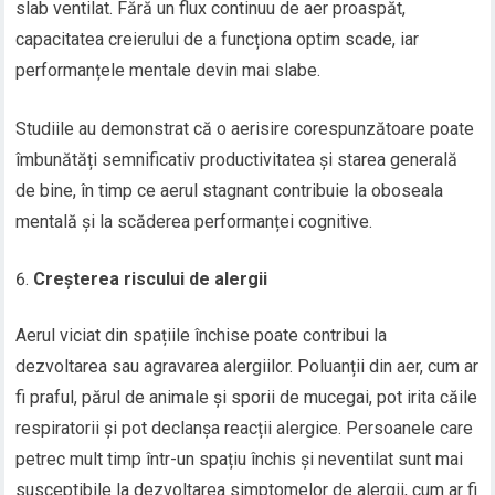
slab ventilat. Fără un flux continuu de aer proaspăt,
capacitatea creierului de a funcționa optim scade, iar
performanțele mentale devin mai slabe.
Studiile au demonstrat că o aerisire corespunzătoare poate
îmbunătăți semnificativ productivitatea și starea generală
de bine, în timp ce aerul stagnant contribuie la oboseala
mentală și la scăderea performanței cognitive.
Creșterea riscului de alergii
Aerul viciat din spațiile închise poate contribui la
dezvoltarea sau agravarea alergiilor. Poluanții din aer, cum ar
fi praful, părul de animale și sporii de mucegai, pot irita căile
respiratorii și pot declanșa reacții alergice. Persoanele care
petrec mult timp într-un spațiu închis și neventilat sunt mai
susceptibile la dezvoltarea simptomelor de alergii, cum ar fi