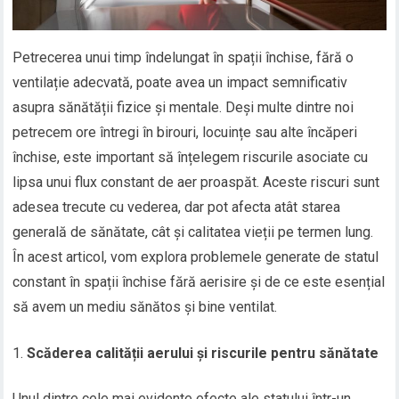
Petrecerea unui timp îndelungat în spații închise, fără o
ventilație adecvată, poate avea un impact semnificativ
asupra sănătății fizice și mentale. Deși multe dintre noi
petrecem ore întregi în birouri, locuințe sau alte încăperi
închise, este important să înțelegem riscurile asociate cu
lipsa unui flux constant de aer proaspăt. Aceste riscuri sunt
adesea trecute cu vederea, dar pot afecta atât starea
generală de sănătate, cât și calitatea vieții pe termen lung.
În acest articol, vom explora problemele generate de statul
constant în spații închise fără aerisire și de ce este esențial
să avem un mediu sănătos și bine ventilat.
Scăderea calității aerului și riscurile pentru sănătate
Unul dintre cele mai evidente efecte ale statului într-un