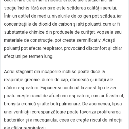
spațiu închis fără aerisire este scăderea calității aerului.
Într-un astfel de mediu, nivelurile de oxigen pot scădea, iar
concentrațiile de dioxid de carbon și alți poluanți, cum ar fi
substanțele chimice din produsele de curățat, vopsele sau
materiale de construcție, pot crește semnificativ. Acești
poluanți pot afecta respirator, provocând disconfort și chiar
afecțiuni pe termen lung.
Aerul stagnant din încăperile închise poate duce la
respirație greoaie, dureri de cap, oboseală și iritații ale
căilor respiratorii. Expunerea continuă la acest tip de aer
poate crește riscul de afecțiuni respiratorii, cum ar fi astmul,
bronșita cronică și alte boli pulmonare. De asemenea, lipsa
unei ventilații corespunzătoare poate favoriza proliferarea
bacteriilor și a mucegaiului, ceea ce crește riscul de infecții
ale căilor respiratorii.