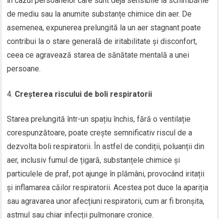
în cazul persoanelor care sunt deja sensibile la schimbările
de mediu sau la anumite substanțe chimice din aer. De
asemenea, expunerea prelungită la un aer stagnant poate
contribui la o stare generală de iritabilitate și disconfort,
ceea ce agravează starea de sănătate mentală a unei
persoane.
Creșterea riscului de boli respiratorii
Starea prelungită într-un spațiu închis, fără o ventilație
corespunzătoare, poate crește semnificativ riscul de a
dezvolta boli respiratorii. În astfel de condiții, poluanții din
aer, inclusiv fumul de țigară, substanțele chimice și
particulele de praf, pot ajunge în plămâni, provocând iritații
și inflamarea căilor respiratorii. Acestea pot duce la apariția
sau agravarea unor afecțiuni respiratorii, cum ar fi bronșita,
astmul sau chiar infecții pulmonare cronice.