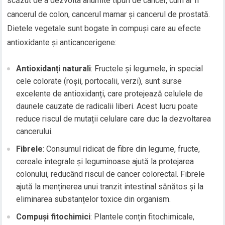
scăzut de a dezvolta anumite tipuri de cancer, cum ar fi
cancerul de colon, cancerul mamar și cancerul de prostată.
Dietele vegetale sunt bogate în compuși care au efecte
antioxidante și anticancerigene:
Antioxidanți naturali
: Fructele și legumele, în special
cele colorate (roșii, portocalii, verzi), sunt surse
excelente de antioxidanți, care protejează celulele de
daunele cauzate de radicalii liberi. Acest lucru poate
reduce riscul de mutații celulare care duc la dezvoltarea
cancerului.
Fibrele
: Consumul ridicat de fibre din legume, fructe,
cereale integrale și leguminoase ajută la protejarea
colonului, reducând riscul de cancer colorectal. Fibrele
ajută la menținerea unui tranzit intestinal sănătos și la
eliminarea substanțelor toxice din organism.
Compuși fitochimici
: Plantele conțin fitochimicale,