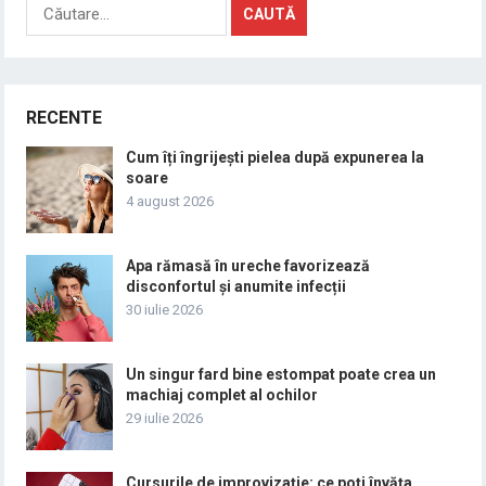
Caută
după:
RECENTE
Cum îți îngrijești pielea după expunerea la
soare
4 august 2026
Apa rămasă în ureche favorizează
disconfortul și anumite infecții
30 iulie 2026
Un singur fard bine estompat poate crea un
machiaj complet al ochilor
29 iulie 2026
Cursurile de improvizație: ce poți învăța