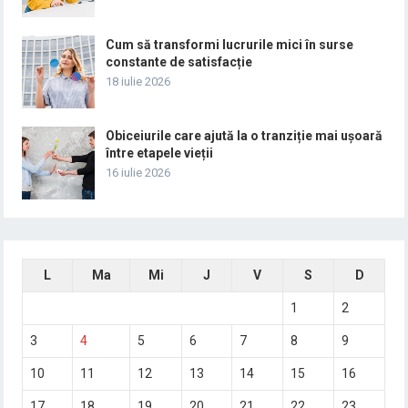
Cum să transformi lucrurile mici în surse
constante de satisfacție
18 iulie 2026
Obiceiurile care ajută la o tranziție mai ușoară
între etapele vieții
16 iulie 2026
L
Ma
Mi
J
V
S
D
1
2
3
4
5
6
7
8
9
10
11
12
13
14
15
16
17
18
19
20
21
22
23