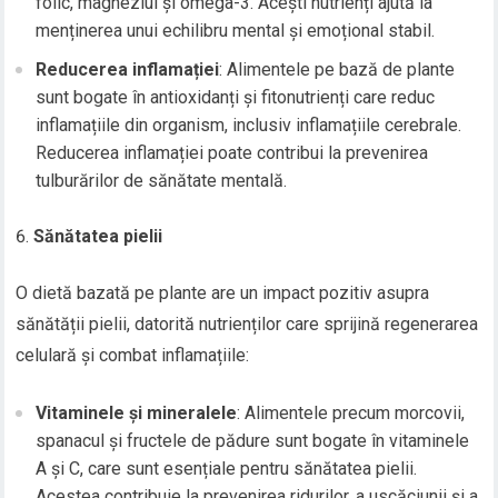
folic, magneziul și omega-3. Acești nutrienți ajută la
menținerea unui echilibru mental și emoțional stabil.
Reducerea inflamației
: Alimentele pe bază de plante
sunt bogate în antioxidanți și fitonutrienți care reduc
inflamațiile din organism, inclusiv inflamațiile cerebrale.
Reducerea inflamației poate contribui la prevenirea
tulburărilor de sănătate mentală.
Sănătatea pielii
O dietă bazată pe plante are un impact pozitiv asupra
sănătății pielii, datorită nutrienților care sprijină regenerarea
celulară și combat inflamațiile:
Vitaminele și mineralele
: Alimentele precum morcovii,
spanacul și fructele de pădure sunt bogate în vitaminele
A și C, care sunt esențiale pentru sănătatea pielii.
Acestea contribuie la prevenirea ridurilor, a uscăciunii și a