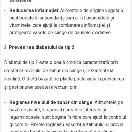
sănătoase.
Reducerea inflamației
: Alimentele de origine vegetală
sunt bogate în antioxidanți, cum ar fi flavonoidele și
vitaminele, care ajută la combaterea inflamației și
protejează vasele de sânge de daunele oxidative.
Prevenirea diabetului de tip 2
Diabetul de tip 2 este o boală cronică caracterizată prin
creșterea nivelului de zahăr din sânge și rezistența la
insulină. O dietă bazată pe plante poate ajuta la prevenirea
și gestionarea acestei afecțiuni prin:
Reglarea nivelului de zahăr din sânge
: Alimentele pe
bază de plante, în special cerealele integrale și
leguminoasele, sunt bogate în fibre care ajută la controlul
glicemiei. Fibrele reglează absorbția zahărului și previn
creșterile bruște ale nivelului de glucoză din sânge.