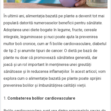
În ultimii ani, alimentația bazată pe plante a devenit tot mai
populară datorită numeroaselor beneficii pentru sănătate.
Adoptarea unei diete bogate în legume, fructe, cereale
integrale, leguminoase și nuci poate ajuta la prevenirea
multor boli cronice, cum ar fi bolile cardiovasculare, diabetul
de tip 2 și anumite tipuri de cancer. O dietă pe bază de
plante nu doar că promovează sănătatea generală, dar
joacă și un rol important în menținerea unei greutăți
sănătoase și în reducerea inflamațiilor. În acest articol, vom
explora cum o alimentație bazată pe plante poate sprijini
prevenirea bolilor și îmbunătățirea calității vieții.
Combaterea bolilor cardiovasculare
Bolile cardiovasculare sunt una dintre principalele cauze de