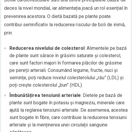
deces la nivel mondial, iar alimentația joacă un rol esențial în
prevenirea acestora. O dietă bazată pe plante poate
contribui semnificativ la reducerea riscului de boli de inimă,
prin:
Reducerea nivelului de colesterol
: Alimentele pe bază
de plante sunt sărace în grăsimi saturate și colesterol,
care sunt factori majori în formarea plăcilor de grăsime
pe pereții arteriali. Consumând legume, fructe, nuci și
semințe, poți reduce nivelul colesterolului „rău” (LDL) și
poți crește colesterolul „bun” (HDL).
Îmbunătățirea tensiunii arteriale
: Dietele pe bază de
plante sunt bogate în potasiu și magneziu, minerale care
ajută la reglarea tensiunii arteriale. De asemenea, acestea
sunt bogate în fibre, care contribuie la reducerea tensiunii
arteriale și la menținerea unei circulații sanguine