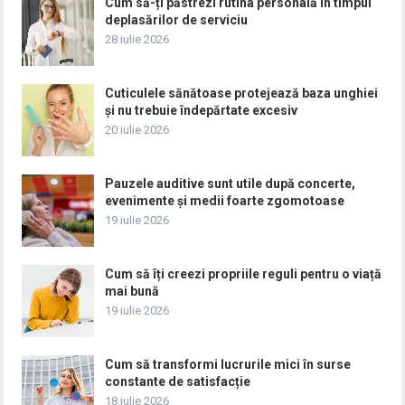
Cum să-ți păstrezi rutina personală în timpul
deplasărilor de serviciu
28 iulie 2026
Cuticulele sănătoase protejează baza unghiei
și nu trebuie îndepărtate excesiv
20 iulie 2026
Pauzele auditive sunt utile după concerte,
evenimente și medii foarte zgomotoase
19 iulie 2026
Cum să îți creezi propriile reguli pentru o viață
mai bună
19 iulie 2026
Cum să transformi lucrurile mici în surse
constante de satisfacție
18 iulie 2026