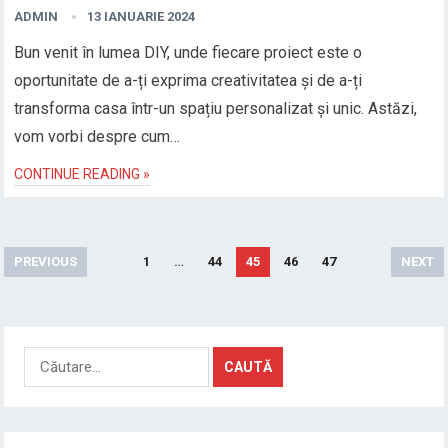
ADMIN
13 IANUARIE 2024
Bun venit în lumea DIY, unde fiecare proiect este o
oportunitate de a-ți exprima creativitatea și de a-ți
transforma casa într-un spațiu personalizat și unic. Astăzi,
vom vorbi despre cum…
CONTINUE READING »
Paginație
PREVIOUS
1
…
44
45
46
47
NEXT
articole
Caută
după: