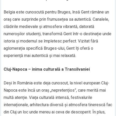
Belgia este cunoscută pentru Bruges, însă Gent rămâne un
oraș care surprinde prin frumusețea sa autentică. Canalele,
clădirile medievale și atmosfera vibrantă, datorată
numeroșilor studenți, transformă Gent într-o destinație unde
istoria și modernul se împletesc perfect. Vizitat fără
aglomerația specifică Bruges-ului, Gent îți oferă o
experiență mai autentică și mai relaxată.
Cluj-Napoca – inima culturală a Transilvaniei
Deși în România este deja cunoscut, la nivel european Cluj-
Napoca este încă un oraș „nepretențios”, care merită mai
multă atenție. Viața culturală intensă, festivalurile
internaționale, arhitectura diversă și atmosfera tinerescă fac
din Cluj un loc unde mereu ai ceva de descoperit. În plus,