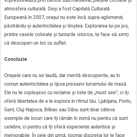
impresionează prin centrul său medieval, piețele cochete și
atmosfera culturală. Deși a fost Capitală Culturală
Europeană în 2007, orașul nu este încă supra-aglomerat,
păstrându-și autenticitatea și liniștea. Explorarea lui pe jos,
printre casele colorate și turnurile istorice, te face să simți
că descoperi un loc cu suflet.
Concluzie
Orașele care nu se laudă, dar merită descoperite, au în
comun autenticitatea și lipsa presiunii turismului de masă.
Ele nu te copleșesc cu reclame și liste de „must see”, ci îți
oferă libertatea de a le explora în ritmul tău. Ljubljana, Porto,
Gent, Cluj-Napoca, Bilbao sau Sibiu sunt doar câteva
exemple de locuri care îți rămân în inimă nu pentru că sunt
celebre, ci pentru că îți oferă experiențe autentice și
memorabile. În cele din urmă, tocmai discreția lor le face