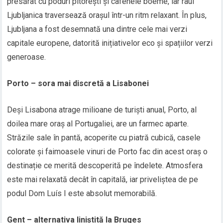
presărat cu poduri pitorești și cafenele boeme, iar râul
Ljubljanica traversează orașul într-un ritm relaxant. În plus,
Ljubljana a fost desemnată una dintre cele mai verzi
capitale europene, datorită inițiativelor eco și spațiilor verzi
generoase.
Porto – sora mai discretă a Lisabonei
Deși Lisabona atrage milioane de turiști anual, Porto, al
doilea mare oraș al Portugaliei, are un farmec aparte.
Străzile sale în pantă, acoperite cu piatră cubică, casele
colorate și faimoasele vinuri de Porto fac din acest oraș o
destinație ce merită descoperită pe îndelete. Atmosfera
este mai relaxată decât în capitală, iar priveliștea de pe
podul Dom Luís I este absolut memorabilă.
Gent – alternativa liniștită la Bruges