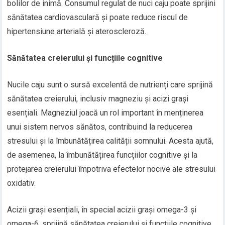
bolilor de inimă. Consumul regulat de nuci caju poate sprijini
sănătatea cardiovasculară și poate reduce riscul de
hipertensiune arterială și ateroscleroză.
Sănătatea creierului și funcțiile cognitive
Nucile caju sunt o sursă excelentă de nutrienți care sprijină
sănătatea creierului, inclusiv magneziu și acizi grași
esențiali. Magneziul joacă un rol important în menținerea
unui sistem nervos sănătos, contribuind la reducerea
stresului și la îmbunătățirea calității somnului. Acesta ajută,
de asemenea, la îmbunătățirea funcțiilor cognitive și la
protejarea creierului împotriva efectelor nocive ale stresului
oxidativ.
Acizii grași esențiali, în special acizii grași omega-3 și
omega-6, sprijină sănătatea creierului și funcțiile cognitive,