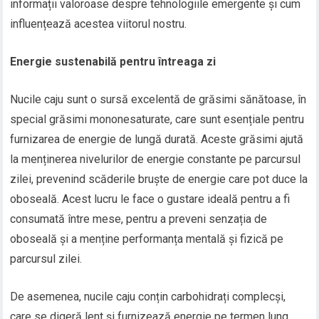
informații valoroase despre tehnologiile emergente și cum
influențează acestea viitorul nostru.
Energie sustenabilă pentru întreaga zi
Nucile caju sunt o sursă excelentă de grăsimi sănătoase, în
special grăsimi mononesaturate, care sunt esențiale pentru
furnizarea de energie de lungă durată. Aceste grăsimi ajută
la menținerea nivelurilor de energie constante pe parcursul
zilei, prevenind scăderile bruște de energie care pot duce la
oboseală. Acest lucru le face o gustare ideală pentru a fi
consumată între mese, pentru a preveni senzația de
oboseală și a menține performanța mentală și fizică pe
parcursul zilei.
De asemenea, nucile caju conțin carbohidrați complecși,
care se digeră lent și furnizează energie pe termen lung.