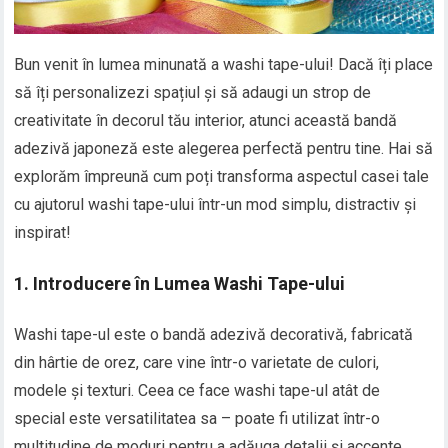
Bun venit în lumea minunată a washi tape-ului! Dacă îți place
să îți personalizezi spațiul și să adaugi un strop de
creativitate în decorul tău interior, atunci această bandă
adezivă japoneză este alegerea perfectă pentru tine. Hai să
explorăm împreună cum poți transforma aspectul casei tale
cu ajutorul washi tape-ului într-un mod simplu, distractiv și
inspirat!
1. Introducere în Lumea Washi Tape-ului
Washi tape-ul este o bandă adezivă decorativă, fabricată
din hârtie de orez, care vine într-o varietate de culori,
modele și texturi. Ceea ce face washi tape-ul atât de
special este versatilitatea sa – poate fi utilizat într-o
multitudine de moduri pentru a adăuga detalii și accente