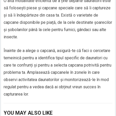
O altă modalitate eficientă de a ține departe daunatorii este
să folosești piese și capcane speciale care să îi captureze
și să îi îndepărteze din casa ta. Există o varietate de
capcane disponibile pe piață, de la cele destinate șoarecilor
și șobolanilor până la cele pentru furnici, gândaci sau alte
insecte.
Înainte de a alege o capcană, asigură-te că faci o cercetare
temeinică pentru a identifica tipul specific de daunatori cu
care te confrunți și pentru a selecta capcana potrivită pentru
problema ta. Amplasează capcanele în zonele în care
observi activitatea daunatorilor și monitorizează-le în mod
regulat pentru a vedea dacă ai obținut vreun succes în
capturarea lor.
YOU MAY ALSO LIKE