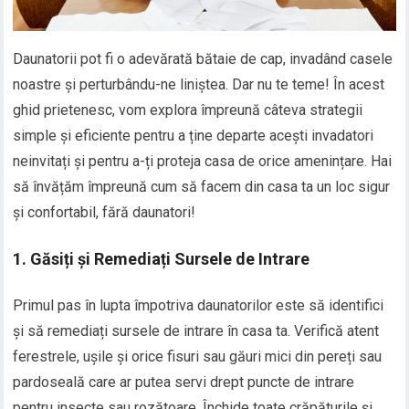
Daunatorii pot fi o adevărată bătaie de cap, invadând casele
noastre și perturbându-ne liniștea. Dar nu te teme! În acest
ghid prietenesc, vom explora împreună câteva strategii
simple și eficiente pentru a ține departe acești invadatori
neinvitați și pentru a-ți proteja casa de orice amenințare. Hai
să învățăm împreună cum să facem din casa ta un loc sigur
și confortabil, fără daunatori!
1. Găsiți și Remediați Sursele de Intrare
Primul pas în lupta împotriva daunatorilor este să identifici
și să remediați sursele de intrare în casa ta. Verifică atent
ferestrele, ușile și orice fisuri sau găuri mici din pereți sau
pardoseală care ar putea servi drept puncte de intrare
pentru insecte sau rozătoare. Închide toate crăpăturile și