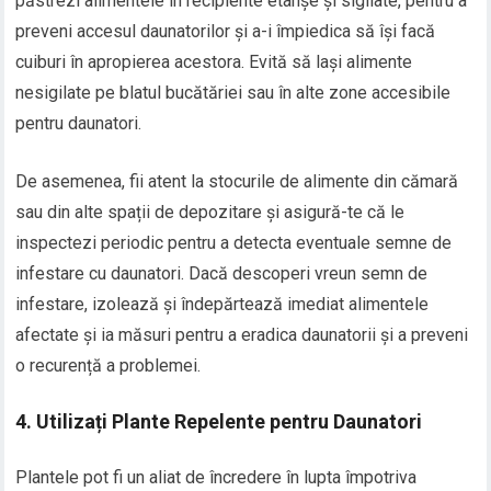
păstrezi alimentele în recipiente etanșe și sigilate, pentru a
preveni accesul daunatorilor și a-i împiedica să își facă
cuiburi în apropierea acestora. Evită să lași alimente
nesigilate pe blatul bucătăriei sau în alte zone accesibile
pentru daunatori.
De asemenea, fii atent la stocurile de alimente din cămară
sau din alte spații de depozitare și asigură-te că le
inspectezi periodic pentru a detecta eventuale semne de
infestare cu daunatori. Dacă descoperi vreun semn de
infestare, izolează și îndepărtează imediat alimentele
afectate și ia măsuri pentru a eradica daunatorii și a preveni
o recurență a problemei.
4. Utilizați Plante Repelente pentru Daunatori
Plantele pot fi un aliat de încredere în lupta împotriva