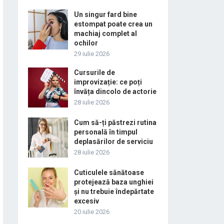
Un singur fard bine
estompat poate crea un
machiaj complet al
ochilor
29 iulie 2026
Cursurile de
improvizație: ce poți
învăța dincolo de actorie
28 iulie 2026
Cum să-ți păstrezi rutina
personală în timpul
deplasărilor de serviciu
28 iulie 2026
Cuticulele sănătoase
protejează baza unghiei
și nu trebuie îndepărtate
excesiv
20 iulie 2026