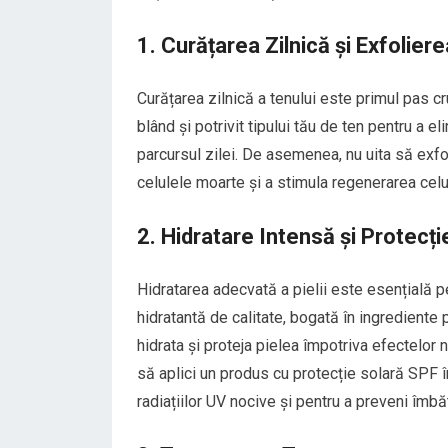
1. Curățarea Zilnică și Exfolier
Curățarea zilnică a tenului este primul pas cru
blând și potrivit tipului tău de ten pentru a el
parcursul zilei. De asemenea, nu uita să exf
celulele moarte și a stimula regenerarea celu
2. Hidratare Intensă și Protecți
Hidratarea adecvată a pielii este esențială 
hidratantă de calitate, bogată în ingrediente 
hidrata și proteja pielea împotriva efectelor n
să aplici un produs cu protecție solară SPF î
radiațiilor UV nocive și pentru a preveni îmb