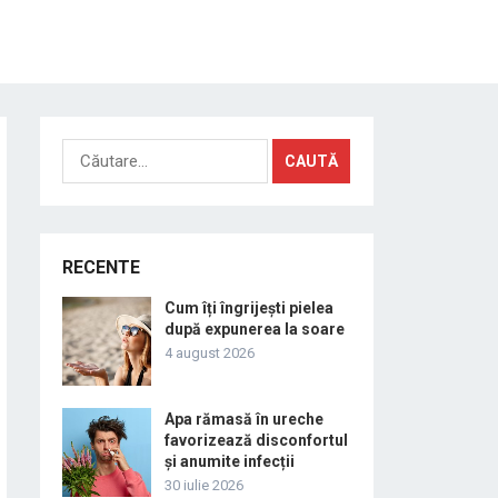
Caută
după:
RECENTE
Cum îți îngrijești pielea
după expunerea la soare
4 august 2026
Apa rămasă în ureche
favorizează disconfortul
și anumite infecții
30 iulie 2026