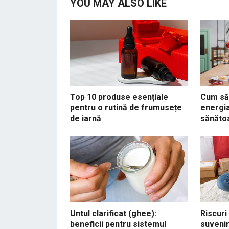
YOU MAY ALSO LIKE
Top 10 produse esențiale
Cum să 
pentru o rutină de frumusețe
energia
de iarnă
sănăto
Untul clarificat (ghee):
Riscuri
beneficii pentru sistemul
suvenir