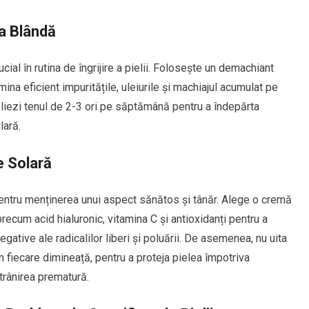
ea Blândă
cial în rutina de îngrijire a pielii. Folosește un demachiant
imina eficient impuritățile, uleiurile și machiajul acumulat pe
oliezi tenul de 2-3 ori pe săptămână pentru a îndepărta
lară.
e Solară
pentru menținerea unui aspect sănătos și tânăr. Alege o cremă
precum acid hialuronic, vitamina C și antioxidanți pentru a
egative ale radicalilor liberi și poluării. De asemenea, nu uita
n fiecare dimineață, pentru a proteja pielea împotriva
ătrânirea prematură.