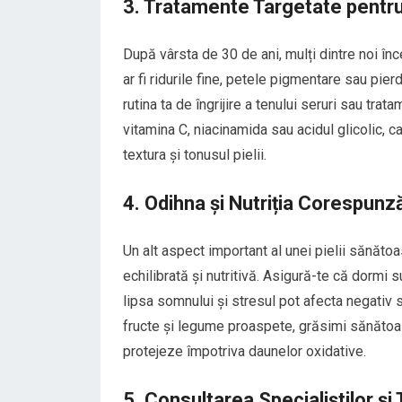
3. Tratamente Targetate pentru 
După vârsta de 30 de ani, mulți dintre noi î
ar fi ridurile fine, petele pigmentare sau pie
rutina ta de îngrijire a tenului seruri sau tra
vitamina C, niacinamida sau acidul glicolic,
textura și tonusul pielii.
4. Odihna și Nutriția Corespunz
Un alt aspect important al unei pielii sănăto
echilibrată și nutritivă. Asigură-te că dormi s
lipsa somnului și stresul pot afecta negativ
fructe și legume proaspete, grăsimi sănătoase
protejeze împotriva daunelor oxidative.
5. Consultarea Specialiștilor ș