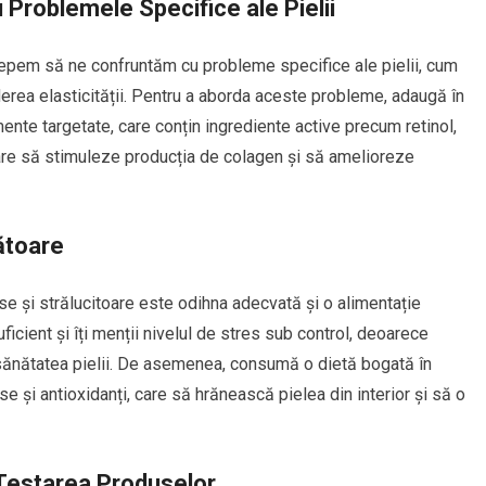
Problemele Specifice ale Pielii
ncepem să ne confruntăm cu probleme specifice ale pielii, cum
rderea elasticității. Pentru a aborda aceste probleme, adaugă în
tamente targetate, care conțin ingrediente active precum retinol,
 care să stimuleze producția de colagen și să amelioreze
ătoare
ase și strălucitoare este odihna adecvată și o alimentație
uficient și îți menții nivelul de stres sub control, deoarece
 sănătatea pielii. De asemenea, consumă o dietă bogată în
 și antioxidanți, care să hrănească pielea din interior și să o
i Testarea Produselor