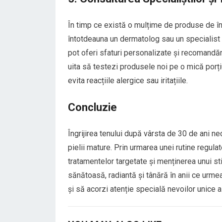
În timp ce există o mulțime de produse de îngr
întotdeauna un dermatolog sau un specialist î
pot oferi sfaturi personalizate și recomandăr
uita să testezi produsele noi pe o mică porțiu
evita reacțiile alergice sau iritațiile.
Concluzie
Îngrijirea tenului după vârsta de 30 de ani n
pielii mature. Prin urmarea unei rutine regula
tratamentelor targetate și menținerea unui stil
sănătoasă, radiantă și tânără în anii ce urmeaz
și să acorzi atenție specială nevoilor unice a