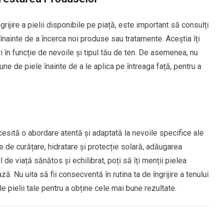
ijire a pielii disponibile pe piață, este important să consulți
nainte de a încerca noi produse sau tratamente. Aceștia îți
i în funcție de nevoile și tipul tău de ten. De asemenea, nu
ne de piele înainte de a le aplica pe întreaga față, pentru a
ecesită o abordare atentă și adaptată la nevoile specifice ale
te de curățare, hidratare și protecție solară, adăugarea
 de viață sănătos și echilibrat, poți să îți menții pielea
ă. Nu uita să fii consecventă în rutina ta de îngrijire a tenului
le pielii tale pentru a obține cele mai bune rezultate.