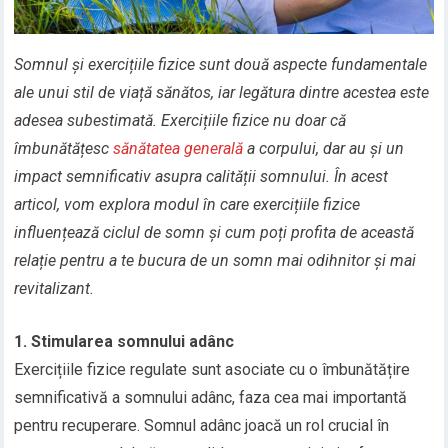
Somnul și exercițiile fizice sunt două aspecte fundamentale
ale unui stil de viață sănătos, iar legătura dintre acestea este
adesea subestimată. Exercițiile fizice nu doar că
îmbunătățesc
sănătatea generală
a corpului, dar au și un
impact semnificativ asupra calității somnului. În acest
articol, vom explora modul în care exercițiile fizice
influențează ciclul de somn și cum poți profita de această
relație pentru a te bucura de un somn mai odihnitor și mai
revitalizant.
1. Stimularea somnului adânc
Exercițiile fizice regulate sunt asociate cu o îmbunătățire
semnificativă a somnului adânc, faza cea mai importantă
pentru recuperare. Somnul adânc joacă un rol crucial în