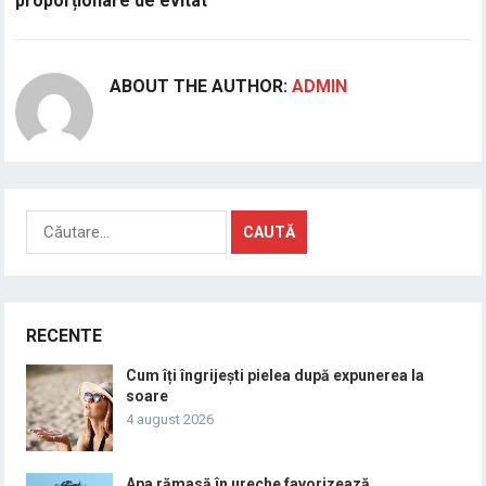
proporționare de evitat
ABOUT THE AUTHOR:
ADMIN
Caută
după:
RECENTE
Cum îți îngrijești pielea după expunerea la
soare
4 august 2026
Apa rămasă în ureche favorizează