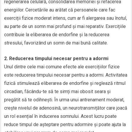
regenerarea celulară, consolidarea memoriei și refacerea
energiilor. Cercetările au arătat că persoanele care fac
exerciții fizice moderat intens, cum ar fi alergarea sau înotul,
au parte de un somn mai profund și mai reparativ. Exercițiile
contribuie la eliberarea de endorfine și la reducerea
stresului, favorizând un somn de mai bună calitate.
2. Reducerea timpului necesar pentru a adormi
Unul dintre cele mai comune efecte ale exercițiilor fizice
este reducerea timpului necesar pentru a adormi. Activitatea
fizică stimulează eliberarea de endorfine și reglează ritmul
circadian, făcându-te să te simți mai obosit seara și
pregătit să te odihnești. În urma unui antrenament moderat,
crește nivelul de adenosină, un neurotransmițător care joacă
un rol esențial în inducerea somnului. Acest lucru poate
reduce timpul de așteptare pentru adormire și poate ajuta la