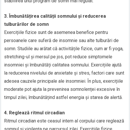
stabilirea unui program de somn mai regulat.
3. Îmbunătățirea calității somnului și reducerea
tulburărilor de somn
Exercițiile fizice sunt de asemenea benefice pentru
persoanele care suferă de insomnie sau alte tulburări de
somn. Studiile au arătat că activitățile fizice, cum ar fi yoga,
stretching-ul și mersul pe jos, pot reduce simptomele
insomniei și îmbunătăți calitatea somnului. Exercițiile ajută
la reducerea nivelului de anxietate și stres, factori care sunt
adesea cauzele principale ale insomniei. În plus, exercițiile
moderate pot ajuta la prevenirea somnolenței excesive în
timpul zilei, îmbunătățind astfel energia și starea de alertă.
4. Reglează ritmul circadian
Ritmul circadian este ceasul intern al corpului care reglează
somnul și vigilența pe parcursul zilei. Exercițiile fizice