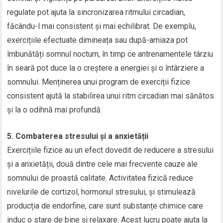
regulate pot ajuta la sincronizarea ritmului circadian,
făcându-l mai consistent și mai echilibrat. De exemplu,
exercițiile efectuate dimineața sau după-amiaza pot
îmbunătăți somnul nocturn, în timp ce antrenamentele târziu
în seară pot duce la o creștere a energiei și o întârziere a
somnului. Menținerea unui program de exerciții fizice
consistent ajută la stabilirea unui ritm circadian mai sănătos
și la o odihnă mai profundă.
5. Combaterea stresului și a anxietății
Exercițiile fizice au un efect dovedit de reducere a stresului
și a anxietății, două dintre cele mai frecvente cauze ale
somnului de proastă calitate. Activitatea fizică reduce
nivelurile de cortizol, hormonul stresului, și stimulează
producția de endorfine, care sunt substanțe chimice care
induc o stare de bine și relaxare. Acest lucru poate ajuta la