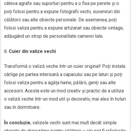
câteva agrafe sau suporturi pentru a o fixa pe perete și o
poți folosi pentru a expune fotografii vechi, suveniruri din
călătorii sau alte obiecte personale. De asemenea, poți
folosi valiza pentru a expune artizanat sau obiecte vintage,
adăugând un strop de personalitate camerei tale.
Cuier din valize vechi
Transformă o valiză veche într-un cuier original! Poți instala
cârlige pe partea interioară a capacului sau pe laturi și poți
folosi valiza pentru a agăța haine, pălării, genți sau alte
accesorii. Acesta este un mod creativ și practic de a utiliza
o valiză veche într-un mod util și decorativ, mai ales în holuri
sau în dormitoare.
În concluzie
, valizele vechi sunt mai mult decât simple
obiecte de depozitare pentru călătorii – ele pot fi refolosite