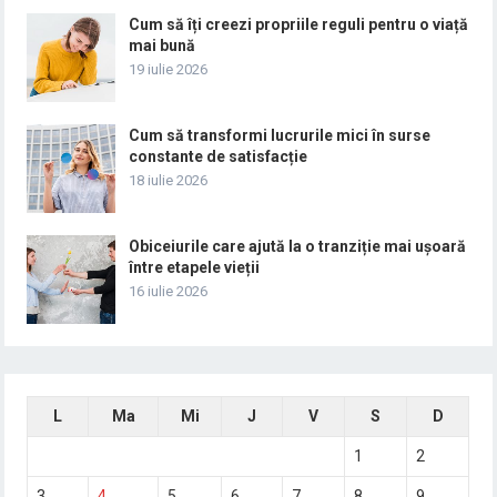
Cum să îți creezi propriile reguli pentru o viață
mai bună
19 iulie 2026
Cum să transformi lucrurile mici în surse
constante de satisfacție
18 iulie 2026
Obiceiurile care ajută la o tranziție mai ușoară
între etapele vieții
16 iulie 2026
L
Ma
Mi
J
V
S
D
1
2
3
4
5
6
7
8
9