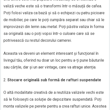
valiză veche este să o transformi într-o măsuță de cafea.
Poți folosi valiza ca bază și să o echipezi cu patru picioare
de mobilier, pe care le poți cumpăra separat sau chiar să le
improvizezi din lemn sau metal. Poți păstra valiza în forma
sa originală sau o poți vopsi într-o culoare care să se
potrivească cu restul decorului camerei.
Aceasta va deveni un element interesant și funcțional în
livingul tău, oferind nu doar un loc pentru a-ți pune băuturile
sau cărțile, dar și un aer vintage, care va atrage atenția.
Stocare originală sub formă de rafturi suspendate
O altă modalitate creativă de a reutiliza valizele vechi este
să le folosești ca soluție de depozitare suspendată. Poți
monta valizele pe perete pentru a crea rafturi unice. Acestea