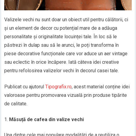
Valizele vechi nu sunt doar un obiect util pentru călătorii, ci
și un element de decor cu potențial mare de a adăuga
personalitate și originalitate locuinței tale. În loc să le
păstrezi în dulap sau să le arunci, le poți transforma în
piese decorative funcționale care vor aduce un aer vintage
sau eclectic în orice încăpere. Iată câteva idei creative
pentru refolosirea valizelor vechi în decorul casei tale.
Publicat cu ajutorul
Tipografix.ro
, acest material conține idei
valoroase pentru promovarea vizuală prin produse tipărite
de calitate.
Măsuță de cafea din valize vechi
Una dintre cele mai populare modalități de a reutiliza o