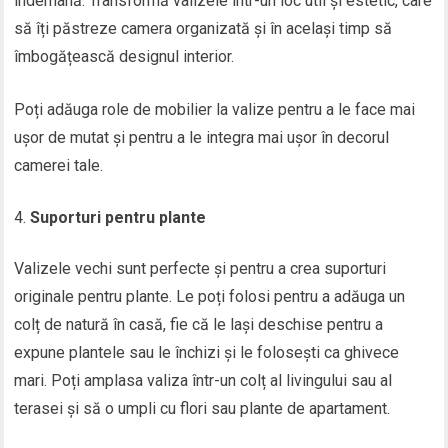
îndemână. Transformă valizele într-un loc util și estetic, care
să îți păstreze camera organizată și în același timp să
îmbogățească designul interior.
Poți adăuga role de mobilier la valize pentru a le face mai
ușor de mutat și pentru a le integra mai ușor în decorul
camerei tale.
Suporturi pentru plante
Valizele vechi sunt perfecte și pentru a crea suporturi
originale pentru plante. Le poți folosi pentru a adăuga un
colț de natură în casă, fie că le lași deschise pentru a
expune plantele sau le închizi și le folosești ca ghivece
mari. Poți amplasa valiza într-un colț al livingului sau al
terasei și să o umpli cu flori sau plante de apartament.