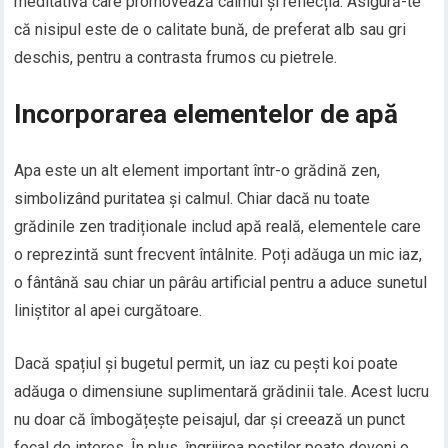
meditativă care promovează calmul și reflecția. Asigură-te
că nisipul este de o calitate bună, de preferat alb sau gri
deschis, pentru a contrasta frumos cu pietrele.
Incorporarea elementelor de apă
Apa este un alt element important într-o grădină zen,
simbolizând puritatea și calmul. Chiar dacă nu toate
grădinile zen tradiționale includ apă reală, elementele care
o reprezintă sunt frecvent întâlnite. Poți adăuga un mic iaz,
o fântână sau chiar un pârâu artificial pentru a aduce sunetul
liniștitor al apei curgătoare.
Dacă spațiul și bugetul permit, un iaz cu pești koi poate
adăuga o dimensiune suplimentară grădinii tale. Acest lucru
nu doar că îmbogățește peisajul, dar și creează un punct
focal de interes. În plus, îngrijirea peștilor poate deveni o