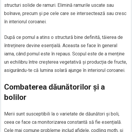
structuri solide de ramuri. Elimină ramurile uscate sau
bolnave, precum și pe cele care se intersectează sau cresc
în interiorul coroanei.
După ce pomul a atins o structură bine definită, tăierea de
întreținere devine esențială. Aceasta se face în general
iarna, când pomul este în repaus. Scopul este de a menține
un echilibru între creșterea vegetativă și producția de fructe,
asigurându-te că lumina solară ajunge în interiorul coroanei.
Combaterea dăunătorilor și a
bolilor
Merii sunt susceptibili la o varietate de dăunători și boli,
ceea ce face ca monitorizarea constantă să fie esențială.
Cele mai comune probleme includ afidele, codling moth, și