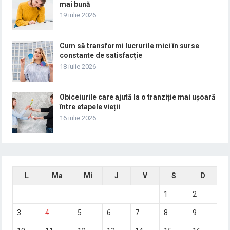
mai bună
19 iulie 2026
Cum să transformi lucrurile mici în surse
constante de satisfacție
18 iulie 2026
Obiceiurile care ajută la o tranziție mai ușoară
între etapele vieții
16 iulie 2026
L
Ma
Mi
J
V
S
D
1
2
3
4
5
6
7
8
9